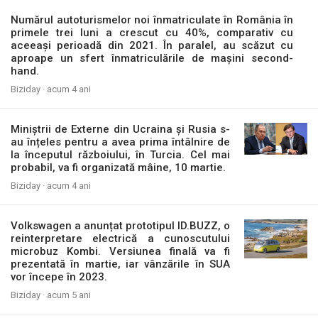
Numărul autoturismelor noi înmatriculate în România în
primele trei luni a crescut cu 40%, comparativ cu
aceeași perioadă din 2021. În paralel, au scăzut cu
aproape un sfert înmatriculările de mașini second-
hand.
Biziday ·
acum 4 ani
Miniștrii de Externe din Ucraina și Rusia s-
au înțeles pentru a avea prima întâlnire de
la începutul războiului, în Turcia. Cel mai
probabil, va fi organizată mâine, 10 martie.
Biziday ·
acum 4 ani
Volkswagen a anunțat prototipul ID.BUZZ, o
reinterpretare electrică a cunoscutului
microbuz Kombi. Versiunea finală va fi
prezentată în martie, iar vânzările în SUA
vor începe în 2023.
Biziday ·
acum 5 ani