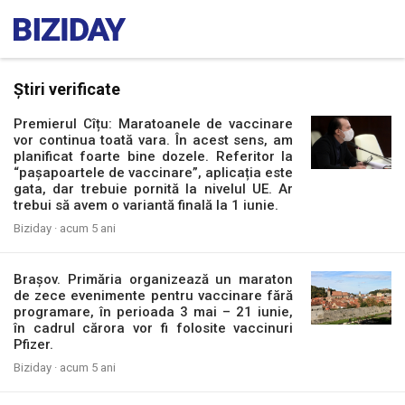
Știri verificate
Premierul Cîțu: Maratoanele de vaccinare
vor continua toată vara. În acest sens, am
planificat foarte bine dozele. Referitor la
“pașapoartele de vaccinare”, aplicația este
gata, dar trebuie pornită la nivelul UE. Ar
trebui să avem o variantă finală la 1 iunie.
Biziday ·
acum 5 ani
Brașov. Primăria organizează un maraton
de zece evenimente pentru vaccinare fără
programare, în perioada 3 mai – 21 iunie,
în cadrul cărora vor fi folosite vaccinuri
Pfizer.
Biziday ·
acum 5 ani