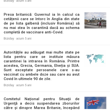
Biziday ·
acum 5 ani
Presa britanică: Guvernul ia în calcul ca
cetățenii care se întorc în Anglia din state
de pe lista galbenă (inclusiv România) să
nu mai stea în carantină dacă au schema
completă de vaccinare anti-Covid.
Biziday ·
acum 5 ani
Autoritățile au adăugat mai multe state pe
lista pentru care se instituie măsura
carantinei la intrarea în România. Printre
acestea, Grecia, Germania, Elveția și SUA.
Sunt exceptate persoanele care s-au
vaccinat cu ambele doze sau care au avut
Covid în ultimele 90 de zile.
Biziday ·
acum 5 ani
Comitetul Național pentru Situaţii de
Urgenţă a decis suspendarea zborurilor
către și dinspre Marea Britanie, începând