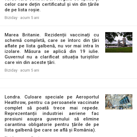
celor care dețin certificatul și vin din țările
de pe lista roșie.
Biziday ·
acum 5 ani
Marea Britanie. Rezidenții vaccinați cu
schemă completă, care se întorc din țări
aflate pe lista galbenă, nu vor mai intra în
izolare. Măsura se aplică din 19 iulie.
Guvernul nu a clarificat situația turiștilor
care vin din aceste țări.
Biziday ·
acum 5 ani
Londra. Culoare speciale pe Aeroportul
Heathrow, pentru ca persoanele vaccinate
complet să poată trece mai repede.
Reprezentanții industriei aeriene fac
presiuni asupra guvernului să elimine
carantina obligatorie pentru țările de pe
lista galbenă (pe care se află și România).