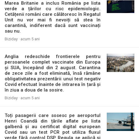
Marea Britanie a inclus România pe lista
verde a țărilor cu risc epidemiologic.
Cetățenii români care călătoresc în Regatul
Unit nu vor mai fi nevoiți să stea în
carantină, indiferent dacă sunt vaccinați
sau nu.
Biziday ·
acum 5 ani
Anglia redeschide frontierele pentru
persoanele complet vaccinate din Europa
și SUA, începând din 2 august. Carantina
de zece zile a fost eliminată, însă rămâne
obligativitatea prezentării unui test negativ
Covid efectuat înainte de intrarea în țară și
în ziua a doua de la sosire.
Biziday ·
acum 5 ani
Toți pasagerii care sosesc pe aeroportul
Henri Coandă din țările aflate pe lista
galbenă și au certificat digital european
Covid sau un test PCR pot utiliza fluxul
verde fără control DSP. Regula se aplică și