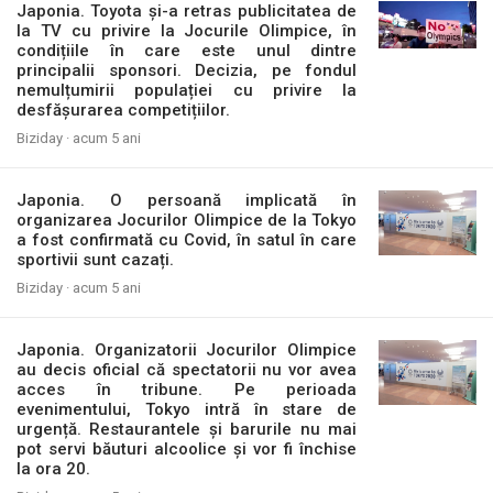
Japonia. Toyota și-a retras publicitatea de
la TV cu privire la Jocurile Olimpice, în
condițiile în care este unul dintre
principalii sponsori. Decizia, pe fondul
nemulțumirii populației cu privire la
desfășurarea competițiilor.
Biziday ·
acum 5 ani
Japonia. O persoană implicată în
organizarea Jocurilor Olimpice de la Tokyo
a fost confirmată cu Covid, în satul în care
sportivii sunt cazați.
Biziday ·
acum 5 ani
Japonia. Organizatorii Jocurilor Olimpice
au decis oficial că spectatorii nu vor avea
acces în tribune. Pe perioada
evenimentului, Tokyo intră în stare de
urgență. Restaurantele și barurile nu mai
pot servi băuturi alcoolice și vor fi închise
la ora 20.