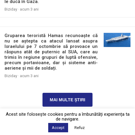
le ducă în Gaza.
Biziday ·
acum 3 ani
Gruparea teroristă Hamas recunoaște că
nu se aștepta ca atacul lansat asupra
Israelului pe 7 octombrie să provoace un
răspuns atât de puternic al SUA, care au
trimis în regiune grupuri de luptă ofensive,
precum portavioane, dar și sisteme anti-
aeriene și mii de soldați.
Biziday ·
acum 3 ani
MAI MULTE ȘTIRI
Acest site foloseşte cookies pentru a îmbunătăți experiența ta
de navigare.
Politica de confidențialitate
·
Contact
Accept
Refuz
2026 © Biziday