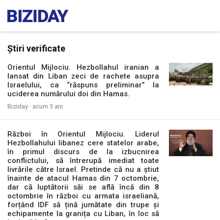
Știri verificate
Orientul Mijlociu. Hezbollahul iranian a
lansat din Liban zeci de rachete asupra
Israelului, ca “răspuns preliminar” la
uciderea numărului doi din Hamas.
Biziday ·
acum 3 ani
Război în Orientul Mijlociu. Liderul
Hezbollahului libanez cere statelor arabe,
în primul discurs de la izbucnirea
conflictului, să întrerupă imediat toate
livrările către Israel. Pretinde că nu a știut
înainte de atacul Hamas din 7 octombrie,
dar că luptătorii săi se află încă din 8
octombrie în război cu armata israeliană,
forțând IDF să țină jumătate din trupe și
echipamente la granița cu Liban, în loc să