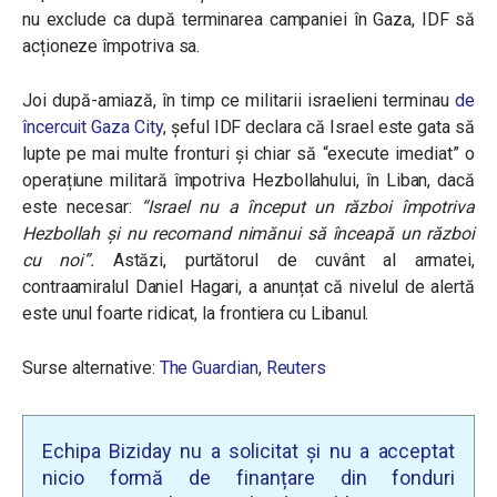
nu exclude ca după terminarea campaniei în Gaza, IDF să
acționeze împotriva sa.
Joi după-amiază, în timp ce militarii israelieni terminau
de
încercuit Gaza City
, șeful IDF declara că Israel este gata să
lupte pe mai multe fronturi și chiar să “execute imediat” o
operațiune militară împotriva Hezbollahului, în Liban, dacă
este necesar:
“Israel nu a început un război împotriva
Hezbollah și nu recomand nimănui să înceapă un război
cu noi”.
Astăzi, purtătorul de cuvânt al armatei,
contraamiralul Daniel Hagari, a anunțat că nivelul de alertă
este unul foarte ridicat, la frontiera cu Libanul.
Surse alternative:
The Guardian
,
Reuters
Echipa Biziday nu a solicitat și nu a acceptat
nicio formă de finanțare din fonduri