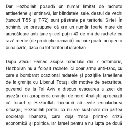
Dar Hezbollah posedă un număr limitat de rachete
antiaeriene și antinavă, iar blindatele sale, destul de vechi
(tancuri T-55 și T-72) sunt păstrate pe teritoriul Siriei. În
schimb, se presupune că are un număr foarte mare de
aruncătoare anti-tanc și cel puțin 40 de mii de rachete cu
rază medie (de producție iraniană), cu care poate acoperi o
bună parte, dacă nu tot teritoriul israelian.
După atacul Hamas asupra Israelului din 7 octombrie,
Hezbollah nu a folosit rachete, ci doar arme anti-tanc, cu
care a bombarat ocazional radarele și pozițiile israeliene
de la granița cu Libanul. Totuși, din motive de securitate,
guvernul de la Tel Aviv a dispus evacuarea a zeci de
așezări din apropierea graniței de nord. Analiștii apreciază
că Israel și Hezbollah încearcă să evite escaladarea
situației, Hezbollah pentru că nu are susținere din partea
societății libaneze, care deja trece printr-o criză
economică și politică, iar Israel pentru a nu lupta pe două