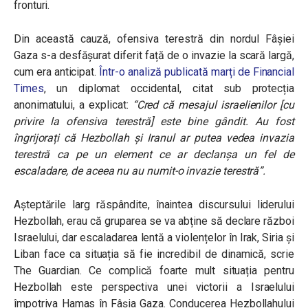
fronturi.
Din această cauză, ofensiva terestră din nordul Fâșiei
Gaza s-a desfășurat diferit față de o invazie la scară largă,
cum era anticipat.
Într-o analiză publicată marți de Financial
Times
, un diplomat occidental, citat sub protecția
anonimatului, a explicat:
“Cred că mesajul israelienilor [cu
privire la ofensiva terestră] este bine gândit. Au fost
îngrijorați că Hezbollah și Iranul ar putea vedea invazia
terestră ca pe un element ce ar declanșa un fel de
escaladare, de aceea nu au numit-o invazie terestră”.
Așteptările larg răspândite, înaintea discursului liderului
Hezbollah, erau că gruparea se va abține să declare război
Israelului, dar escaladarea lentă a violențelor în Irak, Siria și
Liban face ca situația să fie incredibil de dinamică, scrie
The Guardian. Ce complică foarte mult situația pentru
Hezbollah este perspectiva unei victorii a Israelului
împotriva Hamas în Fâșia Gaza. Conducerea Hezbollahului