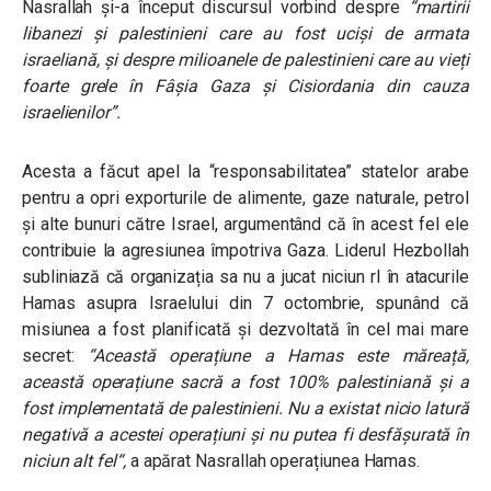
Nasrallah și-a început discursul vorbind despre
“martirii
libanezi și palestinieni care au fost uciși de armata
israeliană, și despre milioanele de palestinieni care au vieți
foarte grele în Fâșia Gaza și Cisiordania din cauza
israelienilor”.
Acesta a făcut apel la “responsabilitatea” statelor arabe
pentru a opri exporturile de alimente, gaze naturale, petrol
și alte bunuri către Israel, argumentând că în acest fel ele
contribuie la agresiunea împotriva Gaza.
Liderul Hezbollah
subliniază că organizația sa nu a jucat niciun rl în atacurile
Hamas asupra Israelului din 7 octombrie, spunând că
misiunea a fost planificată și dezvoltată în cel mai mare
secret:
“Această operațiune a Hamas este măreață,
această operațiune sacră a fost 100% palestiniană și a
fost implementată de palestinieni. Nu a existat nicio latură
negativă a acestei operațiuni și nu putea fi desfășurată în
niciun alt fel
“,
a apărat Nasrallah operațiunea Hamas.