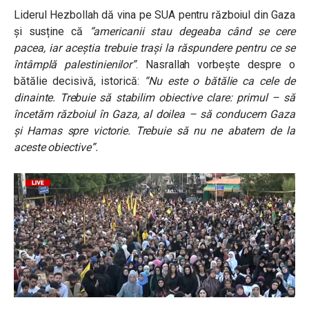
Liderul Hezbollah dă vina pe SUA pentru războiul din Gaza
și susține că
“americanii stau degeaba când se cere
pacea, iar aceștia trebuie trași la răspundere pentru ce se
întâmplă palestinienilor”
. Nasrallah vorbește despre o
bătălie decisivă, istorică:
“Nu este o bătălie ca cele de
dinainte. Trebuie să stabilim obiective clare: primul – să
încetăm războiul în Gaza, al doilea – să conducem Gaza
și Hamas spre victorie. Trebuie să nu ne abatem de la
aceste obiective”.