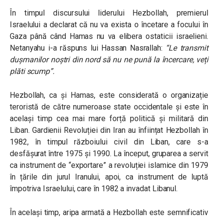
În timpul discursului liderului Hezbollah, premierul
Israelului a declarat că nu va exista o încetare a focului în
Gaza până când Hamas nu va elibera ostaticii israelieni.
Netanyahu i-a răspuns lui Hassan Nasrallah:
“Le transmit
dușmanilor noștri din nord să nu ne pună la încercare, veți
plăti scump”.
Hezbollah, ca și Hamas, este considerată o organizație
teroristă de către numeroase state occidentale și este în
același timp cea mai mare forță politică și militară din
Liban. Gardienii Revoluției din Iran au înființat Hezbollah în
1982, în timpul războiului civil din Liban, care s-a
desfășurat între 1975 și 1990. La început, gruparea a servit
ca instrument de “exportare” a revoluției islamice din 1979
în țările din jurul Iranului, apoi, ca instrument de luptă
împotriva Israelului, care în 1982 a invadat Libanul.
În același timp, aripa armată a Hezbollah este semnificativ