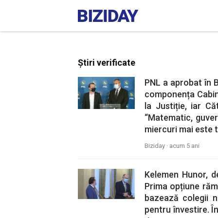
Știri verificate
PNL a aprobat în B
componența Cabine
la Justiție, iar C
“Matematic, guver
miercuri mai este t
Biziday ·
acum 5 ani
Kelemen Hunor, d
Prima opțiune răm
bazează colegii n
pentru învestire. 