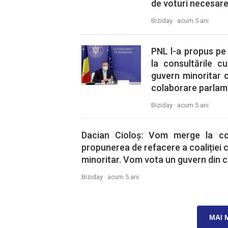
de voturi necesare
Biziday ·
acum 5 ani
PNL l-a propus pe 
la consultările cu
guvern minoritar 
colaborare parlam
Biziday ·
acum 5 ani
Dacian Cioloș: Vom merge la con
propunerea de refacere a coaliției
minoritar. Vom vota un guvern din 
Biziday ·
acum 5 ani
MAI 