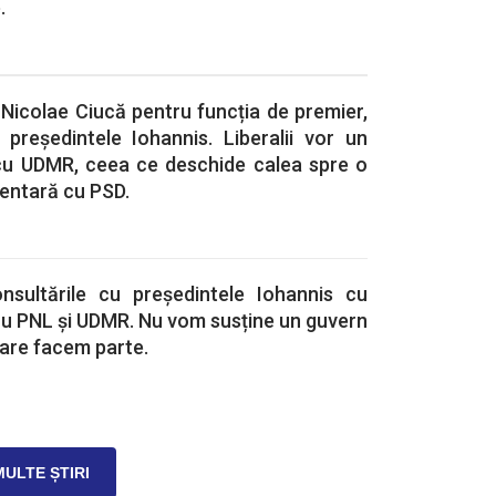
.
Nicolae Ciucă pentru funcția de premier,
 președintele Iohannis. Liberalii vor un
cu UDMR, ceea ce deschide calea spre o
entară cu PSD.
sultările cu președintele Iohannis cu
 cu PNL și UDMR. Nu vom susține un guvern
care facem parte.
MULTE ȘTIRI