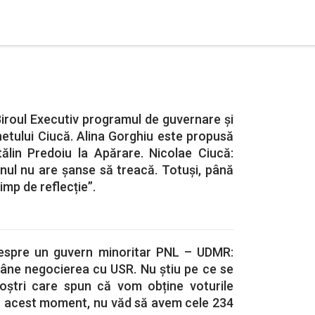
iroul Executiv programul de guvernare și
tului Ciucă. Alina Gorghiu este propusă
ătălin Predoiu la Apărare. Nicolae Ciucă:
nul nu are șanse să treacă. Totuși, până
imp de reflecție”.
espre un guvern minoritar PNL – UDMR:
âne negocierea cu USR. Nu știu pe ce se
oștri care spun că vom obține voturile
În acest moment, nu văd să avem cele 234