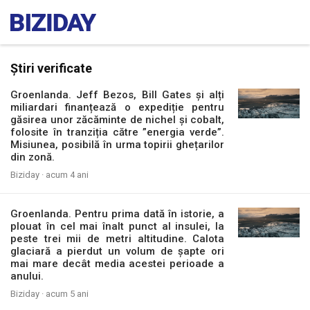
Știri verificate
Groenlanda. Jeff Bezos, Bill Gates și alți
miliardari finanțează o expediție pentru
găsirea unor zăcăminte de nichel și cobalt,
folosite în tranziția către ”energia verde”.
Misiunea, posibilă în urma topirii ghețarilor
din zonă.
Biziday ·
acum 4 ani
Groenlanda. Pentru prima dată în istorie, a
plouat în cel mai înalt punct al insulei, la
peste trei mii de metri altitudine. Calota
glaciară a pierdut un volum de șapte ori
mai mare decât media acestei perioade a
anului.
Biziday ·
acum 5 ani