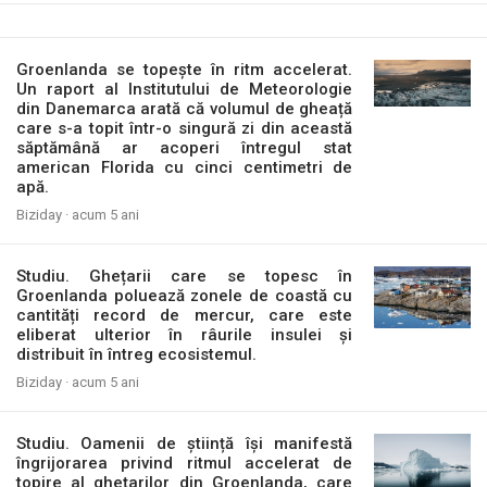
Groenlanda se topește în ritm accelerat.
Un raport al Institutului de Meteorologie
din Danemarca arată că volumul de gheață
care s-a topit într-o singură zi din această
săptămână ar acoperi întregul stat
american Florida cu cinci centimetri de
apă.
Biziday ·
acum 5 ani
Studiu. Ghețarii care se topesc în
Groenlanda poluează zonele de coastă cu
cantități record de mercur, care este
eliberat ulterior în râurile insulei și
distribuit în întreg ecosistemul.
Biziday ·
acum 5 ani
Studiu. Oamenii de știință își manifestă
îngrijorarea privind ritmul accelerat de
topire al ghețarilor din Groenlanda, care