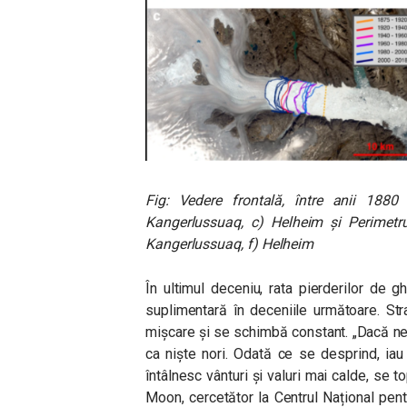
Fig: Vedere frontală, între anii 1880
Kangerlussuaq, c) Helheim și Perimetru
Kangerlussuaq, f) Helheim
În ultimul deceniu, rata pierderilor de 
suplimentară în deceniile următoare. St
mișcare și se schimbă constant. „Dacă ne 
ca niște nori. Odată ce se desprind, iau
întâlnesc vânturi și valuri mai calde, se t
Moon, cercetător la Centrul Național pe