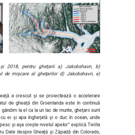
 și 2018, pentru ghețarii a) Jakobshavn, b)
l de mișcare al ghețarilor d) Jakobshavn, e)
gheață a crescut și se proiectează o accelerare
ratul de gheață din Groenlanda este în continuă
gândim la el ca la un lac de munte, ghețarii sunt
 cu ei și apa înghețată și o duc în ocean, unde
opesc și așa crește nivelul apelor” explică Twilla
ntru Date despre Gheață și Zăpadă din Colorado,