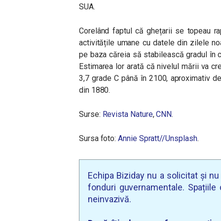
SUA.
Corelând faptul că ghețarii se topeau ra
activitățile umane cu datele din zilele n
pe baza căreia să stabilească gradul în ca
Estimarea lor arată că nivelul mării va c
3,7 grade C până în 2100, aproximativ de 
din 1880.
Surse:
Revista Nature
,
CNN
.
Sursa foto:
Annie Spratt//Unsplash
.
Echipa Biziday nu a solicitat și n
fonduri guvernamentale. Spațiile d
neinvazivă.