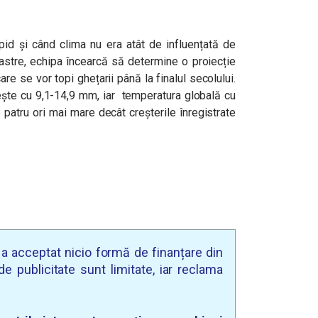
pid și când clima nu era atât de influențată de
oastre, echipa încearcă să determine o proiecție
re se vor topi ghețarii până la finalul secolului.
rește cu 9,1-14,9 mm, iar temperatura globală cu
patru ori mai mare decât creșterile înregistrate
u a acceptat nicio formă de finanțare din
e publicitate sunt limitate, iar reclama