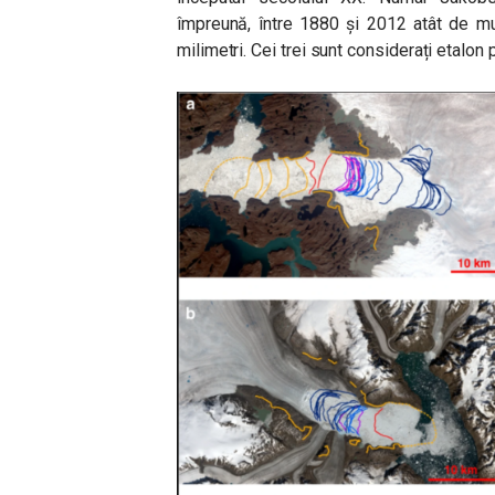
împreună, între 1880 și 2012 atât de mul
milimetri. Cei trei sunt considerați etalon p