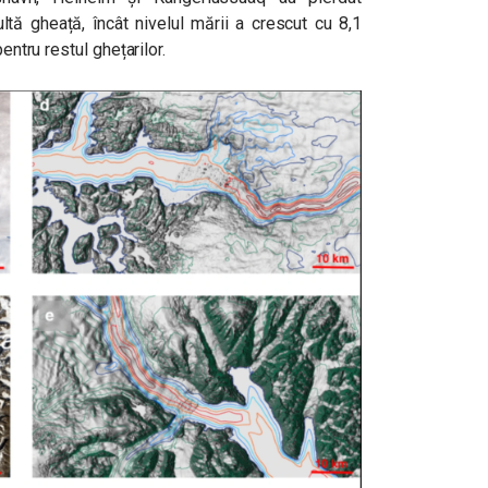
tă gheață, încât nivelul mării a crescut cu 8,1
entru restul ghețarilor.