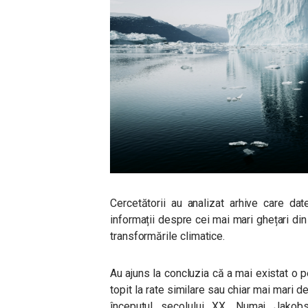
Cercetătorii au analizat arhive care da
informații despre cei mai mari ghețari din
transformările climatice.
Au ajuns la concluzia că a mai existat o 
topit la rate similare sau chiar mai mari d
începutul secolului XX. Numai Jakob