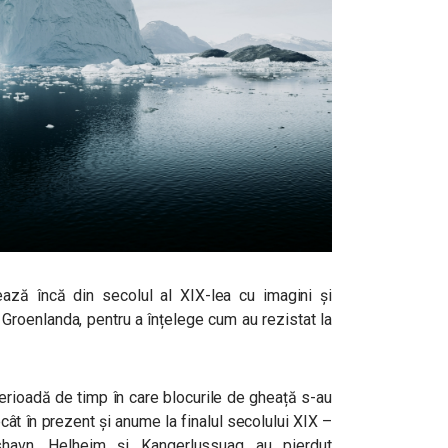
tează încă din secolul al XIX-lea cu imagini și
 Groenlanda, pentru a înțelege cum au rezistat la
perioadă de timp în care blocurile de gheață s-au
ecât în prezent și anume la finalul secolului XIX –
shavn, Helheim și Kangerlussuaq au pierdut