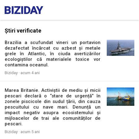
Știri verificate
Brazilia a scufundat vineri un portavion
dezafectat încărcat cu azbest și metale
grele în Atlantic, în ciuda avertizărilor
ecologiștilor că materialele toxice vor
contamina oceanul.
Biziday ·
acum 4 ani
Marea Britanie. Activiștii de mediu și micii
pescari declară o “stare de urgență” în
zonele piscicole din sudul țării, din cauza
pescuitului cu nave mari. Denunță un
impact negativ asupra ecosistemului și
mijloacelor de trai ale comunităților de
pescari.
Biziday ·
acum 5 ani