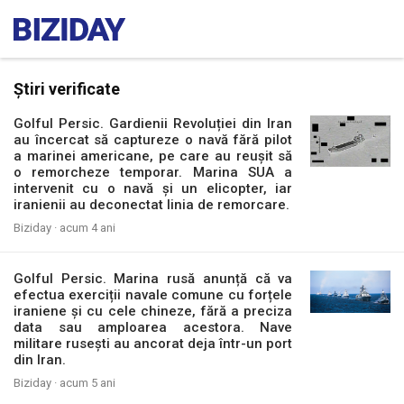
Știri verificate
Golful Persic. Gardienii Revoluției din Iran
au încercat să captureze o navă fără pilot
a marinei americane, pe care au reușit să
o remorcheze temporar. Marina SUA a
intervenit cu o navă și un elicopter, iar
iranienii au deconectat linia de remorcare.
Biziday ·
acum 4 ani
Golful Persic. Marina rusă anunță că va
efectua exerciții navale comune cu forțele
iraniene și cu cele chineze, fără a preciza
data sau amploarea acestora. Nave
militare rusești au ancorat deja într-un port
din Iran.
Biziday ·
acum 5 ani