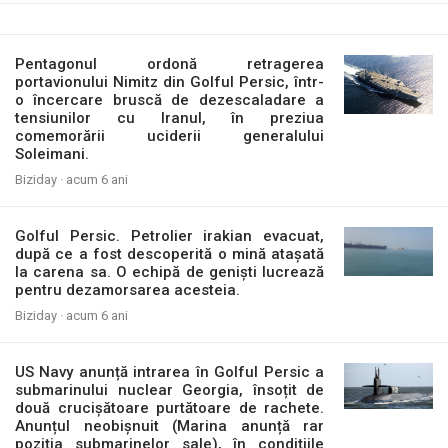
Pentagonul ordonă retragerea
portavionului Nimitz din Golful Persic, într-
o încercare bruscă de dezescaladare a
tensiunilor cu Iranul, în preziua
comemorării uciderii generalului
Soleimani.
Biziday ·
acum 6 ani
Golful Persic. Petrolier irakian evacuat,
după ce a fost descoperită o mină atașată
la carena sa. O echipă de geniști lucrează
pentru dezamorsarea acesteia.
Biziday ·
acum 6 ani
US Navy anunță intrarea în Golful Persic a
submarinului nuclear Georgia, însoțit de
două crucișătoare purtătoare de rachete.
Anunțul neobișnuit (Marina anunță rar
poziția submarinelor sale), în condițiile