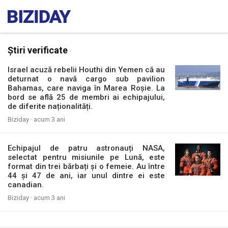
Știri verificate
Israel acuză rebelii Houthi din Yemen că au
deturnat o navă cargo sub pavilion
Bahamas, care naviga în Marea Roșie. La
bord se află 25 de membri ai echipajului,
de diferite naționalități.
Biziday ·
acum 3 ani
Echipajul de patru astronauți NASA,
selectat pentru misiunile pe Lună, este
format din trei bărbați și o femeie. Au între
44 și 47 de ani, iar unul dintre ei este
canadian.
Biziday ·
acum 3 ani