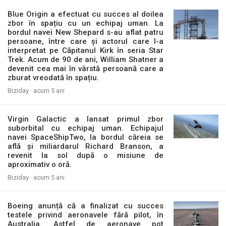
Blue Origin a efectuat cu succes al doilea
zbor în spațiu cu un echipaj uman. La
bordul navei New Shepard s-au aflat patru
persoane, între care și actorul care l-a
interpretat pe Căpitanul Kirk în seria Star
Trek. Acum de 90 de ani, William Shatner a
devenit cea mai în vârstă persoană care a
zburat vreodată în spațiu.
Biziday ·
acum 5 ani
Virgin Galactic a lansat primul zbor
suborbital cu echipaj uman. Echipajul
navei SpaceShipTwo, la bordul căreia se
află și miliardarul Richard Branson, a
revenit la sol după o misiune de
aproximativ o oră.
Biziday ·
acum 5 ani
Boeing anunță că a finalizat cu succes
testele privind aeronavele fără pilot, în
Australia. Astfel de aeronave pot