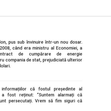
on, pus sub învinuire într-un nou dosar.
 2008, când era ministru al Economiei, a
ontract de cumpărare de energie
u compania de stat, prejudiciată ulterior
olari.
informațiilor că fostul președinte al
 a fost reținut: “Suntem alarmați că
sunt persecutați. Vrem să fim siguri că