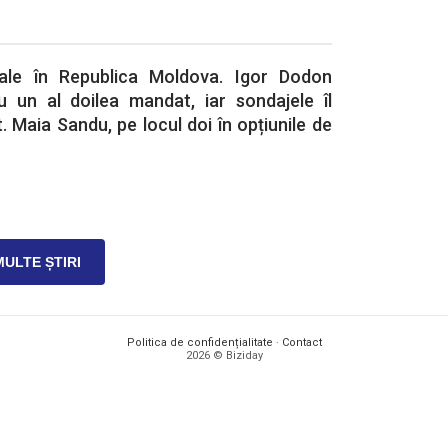
țiale în Republica Moldova. Igor Dodon
 un al doilea mandat, iar sondajele îl
. Maia Sandu, pe locul doi în opțiunile de
MULTE ȘTIRI
Politica de confidențialitate
·
Contact
2026 © Biziday