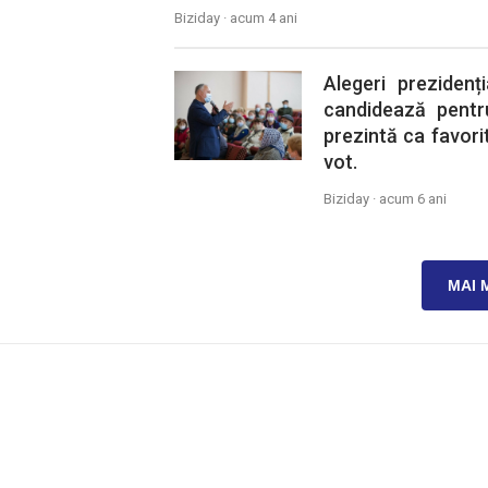
Biziday ·
acum 4 ani
Alegeri preziden
candidează pentru
prezintă ca favorit
vot.
Biziday ·
acum 6 ani
MAI 