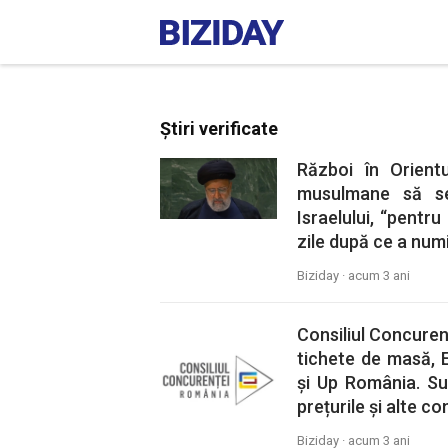
Știri verificate
Război în Orientu
musulmane să se
Israelului, “pentru
zile după ce a num
Biziday ·
acum 3 ani
Consiliul Concuren
tichete de masă,
și Up România. Su
prețurile și alte co
Biziday ·
acum 3 ani