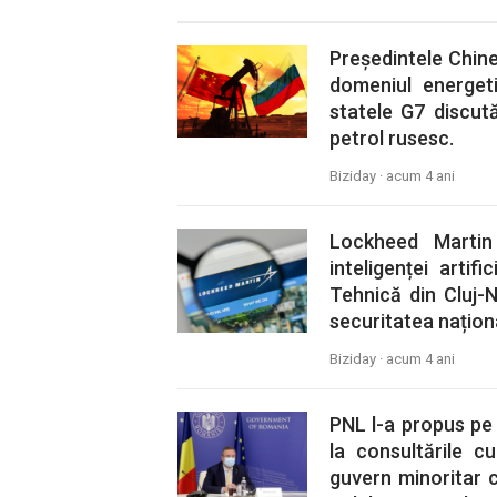
Președintele Chinei
domeniul energeti
statele G7 discută
petrol rusesc.
Biziday ·
acum 4 ani
Lockheed Martin
inteligenței artif
Tehnică din Cluj-N
securitatea național
Biziday ·
acum 4 ani
PNL l-a propus pe 
la consultările cu
guvern minoritar 