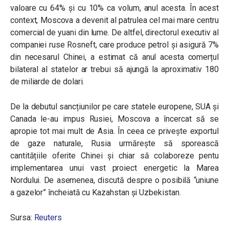
valoare cu 64% și cu 10% ca volum, anul acesta. În acest
context, Moscova a devenit al patrulea cel mai mare centru
comercial de yuani din lume. De altfel, directorul executiv al
companiei ruse Rosneft, care produce petrol și asigură 7%
din necesarul Chinei, a estimat că anul acesta comerțul
bilateral al statelor ar trebui să ajungă la aproximativ 180
de miliarde de dolari.
De la debutul sancțiunilor pe care statele europene, SUA și
Canada le-au impus Rusiei, Moscova a încercat să se
apropie tot mai mult de Asia. În ceea ce privește exportul
de gaze naturale, Rusia urmărește să sporească
cantitățiile oferite Chinei și chiar să colaboreze pentu
implementarea unui vast proiect energetic la Marea
Nordului. De asemenea, discută despre o posibilă “uniune
a gazelor” încheiată cu Kazahstan și Uzbekistan.
Sursa:
Reuters