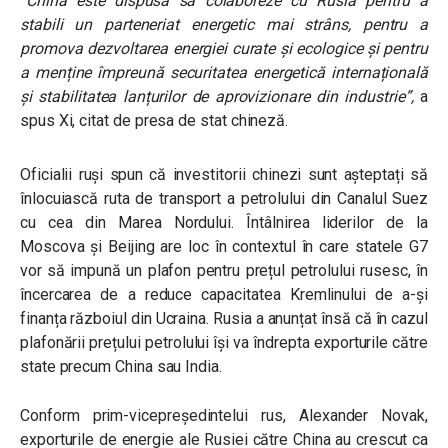
“China este dispusă să colaboreze cu Rusia pentru a
stabili un parteneriat energetic mai strâns, pentru a
promova dezvoltarea energiei curate și ecologice și pentru
a menține împreună securitatea energetică internațională
și stabilitatea lanțurilor de aprovizionare din industrie”,
a
spus Xi, citat de presa de stat chineză.
Oficialii ruși spun că investitorii chinezi sunt așteptați să
înlocuiască ruta de transport a petrolului din Canalul Suez
cu cea din Marea Nordului. Întâlnirea liderilor de la
Moscova și Beijing are loc în contextul în care statele G7
vor să impună un plafon pentru prețul petrolului rusesc, în
încercarea de a reduce capacitatea Kremlinului de a-și
finanța războiul din Ucraina. Rusia a anunțat însă că în cazul
plafonării prețului petrolului își va îndrepta exporturile către
state precum China sau India.
Conform prim-vicepreședintelui rus, Alexander Novak,
exporturile de energie ale Rusiei către China au crescut ca