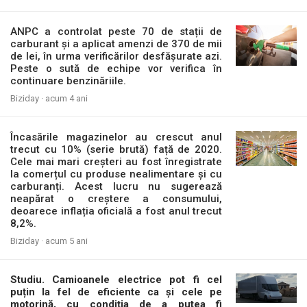
ANPC a controlat peste 70 de stații de
carburant și a aplicat amenzi de 370 de mii
de lei, în urma verificărilor desfășurate azi.
Peste o sută de echipe vor verifica în
continuare benzinăriile.
Biziday ·
acum 4 ani
Încasările magazinelor au crescut anul
trecut cu 10% (serie brută) față de 2020.
Cele mai mari creșteri au fost înregistrate
la comerțul cu produse nealimentare și cu
carburanți. Acest lucru nu sugerează
neapărat o creștere a consumului,
deoarece inflația oficială a fost anul trecut
8,2%.
Biziday ·
acum 5 ani
Studiu. Camioanele electrice pot fi cel
puțin la fel de eficiente ca și cele pe
motorină, cu condiția de a putea fi