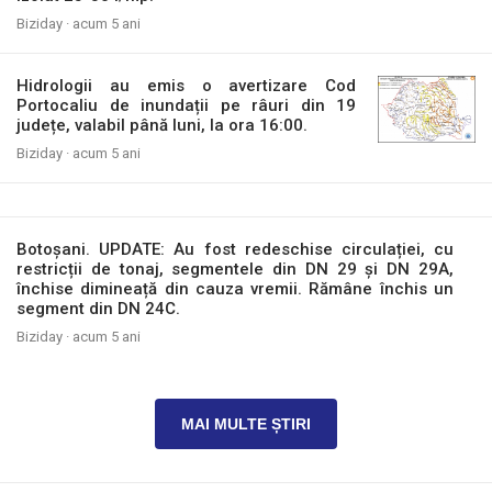
Biziday ·
acum 5 ani
Hidrologii au emis o avertizare Cod
Portocaliu de inundații pe râuri din 19
județe, valabil până luni, la ora 16:00.
Biziday ·
acum 5 ani
Botoșani. UPDATE: Au fost redeschise circulației, cu
restricții de tonaj, segmentele din DN 29 și DN 29A,
închise dimineață din cauza vremii. Rămâne închis un
segment din DN 24C.
Biziday ·
acum 5 ani
MAI MULTE ȘTIRI