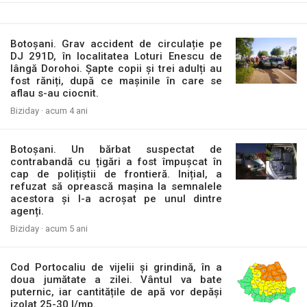
Botoșani. Grav accident de circulație pe
DJ 291D, în localitatea Loturi Enescu de
lângă Dorohoi. Șapte copii și trei adulți au
fost răniți, după ce mașinile în care se
aflau s-au ciocnit.
Biziday ·
acum 4 ani
Botoșani. Un bărbat suspectat de
contrabandă cu țigări a fost împușcat în
cap de polițiștii de frontieră. Inițial, a
refuzat să oprească mașina la semnalele
acestora și l-a acroșat pe unul dintre
agenți.
Biziday ·
acum 5 ani
Cod Portocaliu de vijelii și grindină, în a
doua jumătate a zilei. Vântul va bate
puternic, iar cantitățile de apă vor depăși
izolat 25-30 l/mp.