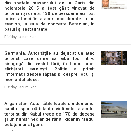
din spatele masacrului de la Paris din
noiembrie 2015 a fost găsit vinovat de
terorism și crimă. 130 de persoane au fost
ucise atunci în atacuri coordonate la un
stadion, la sala de concerte Bataclan, în
baruri și restaurante.
Biziday ·
acum 4 ani
Germania. Autoritățile au dejucat un atac
terorist care urma să aibă loc într-o
sinagogă din vestul țării, în timpul unei
sărbători evreiești. Poliția a primit
informații despre făptaș și despre locul și
momentul alese.
Biziday ·
acum 5 ani
Afganistan. Autoritățile locale din domeniul
sanitar spun că bilanțul victimelor atacului
terorist din Kabul trece de 170 de decese
și un număr neclar de răniți, doar în rândul
cetățenilor afgani.