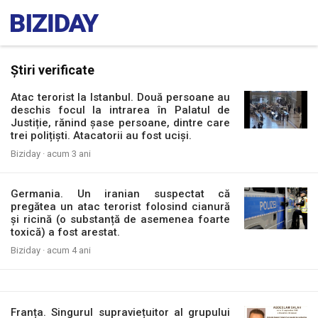
Știri verificate
Atac terorist la Istanbul. Două persoane au
deschis focul la intrarea în Palatul de
Justiție, rănind șase persoane, dintre care
trei polițiști. Atacatorii au fost uciși.
Biziday ·
acum 3 ani
Germania. Un iranian suspectat că
pregătea un atac terorist folosind cianură
și ricină (o substanță de asemenea foarte
toxică) a fost arestat.
Biziday ·
acum 4 ani
Franța. Singurul supraviețuitor al grupului