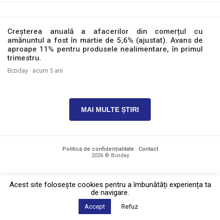
Creșterea anuală a afacerilor din comerțul cu
amănuntul a fost în martie de 5,6% (ajustat). Avans de
aproape 11% pentru produsele nealimentare, în primul
trimestru.
Biziday ·
acum 5 ani
MAI MULTE ȘTIRI
Politica de confidențialitate
·
Contact
2026 © Biziday
Acest site foloseşte cookies pentru a îmbunătăți experiența ta
de navigare.
Accept
Refuz