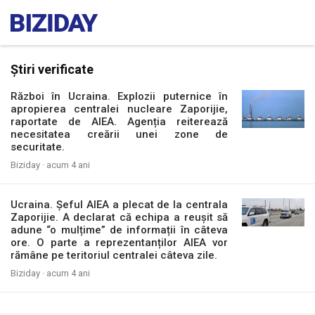
Știri verificate
Război în Ucraina. Explozii puternice în
apropierea centralei nucleare Zaporijie,
raportate de AIEA. Agenția reiterează
necesitatea creării unei zone de
securitate.
Biziday ·
acum 4 ani
Ucraina. Șeful AIEA a plecat de la centrala
Zaporijie. A declarat că echipa a reușit să
adune “o mulțime” de informații în câteva
ore. O parte a reprezentanților AIEA vor
rămâne pe teritoriul centralei câteva zile.
Biziday ·
acum 4 ani