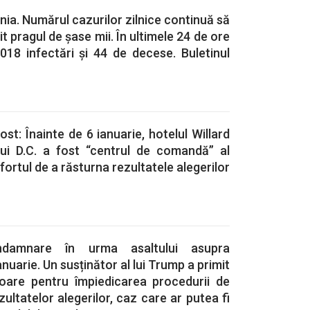
a. Numărul cazurilor zilnice continuă să
t pragul de șase mii. În ultimele 24 de ore
.018 infectări și 44 de decese. Buletinul
t: Înainte de 6 ianuarie, hotelul Willard
lui D.C. a fost “centrul de comandă” al
fortul de a răsturna rezultatele alegerilor
damnare în urma asaltului asupra
ianuarie. Un susținător al lui Trump a primit
soare pentru împiedicarea procedurii de
ultatelor alegerilor, caz care ar putea fi