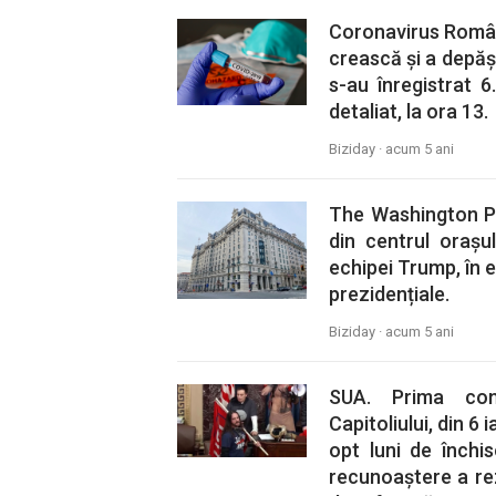
Coronavirus Români
crească și a depăși
s-au înregistrat 6
detaliat, la ora 13.
Biziday ·
acum 5 ani
The Washington Pos
din centrul orașu
echipei Trump, în e
prezidențiale.
Biziday ·
acum 5 ani
SUA. Prima con
Capitoliului, din 6 
opt luni de închi
recunoaștere a rez