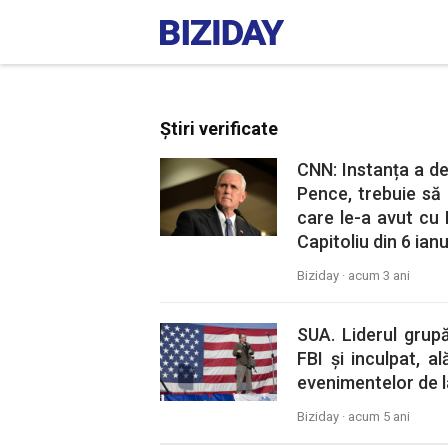
Știri verificate
CNN: Instanța a de
Pence, trebuie să
care le-a avut cu 
Capitoliu din 6 ian
Biziday ·
acum 3 ani
SUA. Liderul grup
FBI și inculpat, a
evenimentelor de la
Biziday ·
acum 5 ani