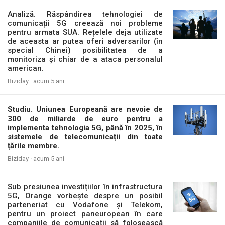
Analiză. Răspândirea tehnologiei de
comunicații 5G creează noi probleme
pentru armata SUA. Rețelele deja utilizate
de aceasta ar putea oferi adversarilor (în
special Chinei) posibilitatea de a
monitoriza și chiar de a ataca personalul
american.
Biziday ·
acum 5 ani
Studiu. Uniunea Europeană are nevoie de
300 de miliarde de euro pentru a
implementa tehnologia 5G, până în 2025, în
sistemele de telecomunicații din toate
țările membre.
Biziday ·
acum 5 ani
Sub presiunea investițiilor în infrastructura
5G, Orange vorbește despre un posibil
parteneriat cu Vodafone și Telekom,
pentru un proiect paneuropean în care
companiile de comunicații să folosească