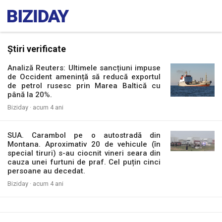
Știri verificate
Analiză Reuters: Ultimele sancțiuni impuse
de Occident amenință să reducă exportul
de petrol rusesc prin Marea Baltică cu
până la 20%.
Biziday ·
acum 4 ani
SUA. Carambol pe o autostradă din
Montana. Aproximativ 20 de vehicule (în
special tiruri) s-au ciocnit vineri seara din
cauza unei furtuni de praf. Cel puțin cinci
persoane au decedat.
Biziday ·
acum 4 ani