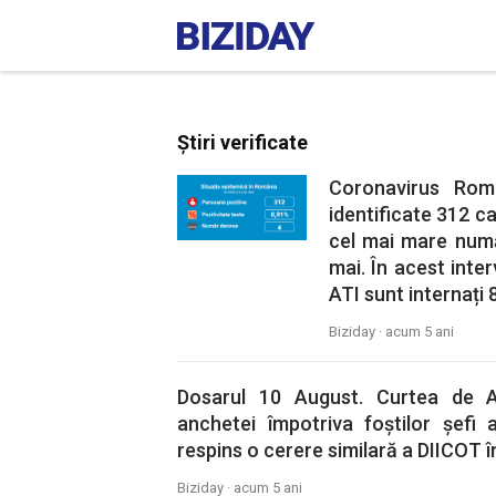
Știri verificate
Coronavirus Rom
identificate 312 ca
cel mai mare număr 
mai. În acest inter
ATI sunt internați 
Biziday ·
acum 5 ani
Dosarul 10 August. Curtea de A
anchetei împotriva foștilor șefi 
respins o cerere similară a DIICOT î
Biziday ·
acum 5 ani