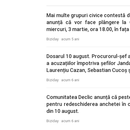
Mai multe grupuri civice contestă d
anunță că vor face plângere la 
miercuri, 3 martie, ora 18.00, în fața
Biziday ·
acum 5 ani
Dosarul 10 august. Procurorul-șef 
a acuzațiilor împotriva șefilor Jand
Laurențiu Cazan, Sebastian Cucoș și
Biziday ·
acum 6 ani
Comunitatea Declic anunță că peste
pentru redeschiderea anchetei în ca
din 10 august.
Biziday ·
acum 6 ani