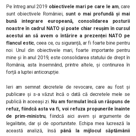
Pe întreg anul 2019
obiectivele mari pe care le am
, care
sunt obiectivele României,
sunt o mai profundă și mai
bună integrare europeană, consolidarea posturii
noastre în cadrul NATO și poate chiar reușim în cursul
acestui an să avem o întărire a prezenței NATO pe
flancul estic
, ceea ce, cu siguranță, ar fi foarte bine pentru
noi. Unul din obiectivele mari, foarte importante pentru
mine și în anul 2019, este consolidarea statului de drept în
România, asta însemnând, printre altele, și continurea în
forță a luptei anticorupție.
Ieri am semnat decretele de revocare, care au fost și
publicare și s-a văzut încă o dată că decretele mele se
publică în aceeași zi.
Nu am formulat încă un răspuns de
refuz, fiindcă asta va fi, voi refuza propunerile înainte
de prim-ministru
, fiindcă aici avem și argumente de
legalitate, dar și de oportunitate. Echipa mea lucrează la
această analiză, însă
până la mijlocul săptămânii