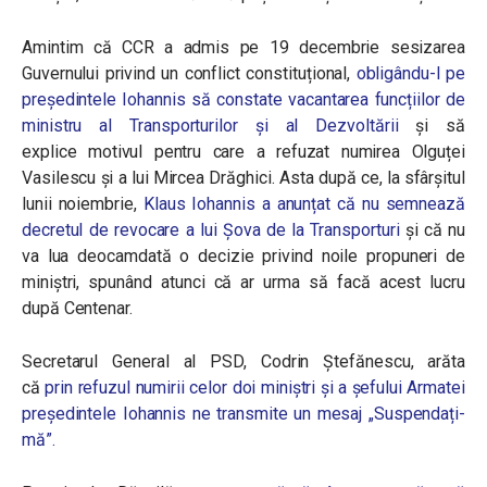
Amintim că CCR a admis pe 19 decembrie sesizarea
Guvernului
privind un conflict constituțional,
obligându-l
pe
președintele Iohannis să constate vacantarea funcțiilor de
ministru al Transporturilor și al Dezvoltării
și să
explice motivul pentru care a refuzat numirea Olguței
Vasilescu și a lui Mircea Drăghici. Asta după ce, la sfârșitul
lunii noiembrie,
Klaus Iohannis a anunțat că nu semnează
decretul de revocare a lui Șova de la Transporturi
și că nu
va lua deocamdată o
decizie privind noile propuneri de
miniștri, spunând atunci că ar urma să facă acest lucru
după Centenar.
Secretarul General al PSD, Codrin Ștefănescu, arăta
că
prin refuzul numirii celor doi miniștri și a șefului Armatei
președintele Iohannis ne transmite un mesaj „Suspendați-
mă”.