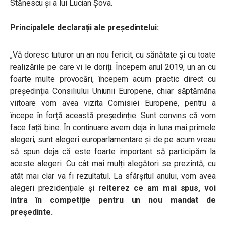
Stănescu și a lui Lucian Șova
.
Principalele declarații ale președintelui:
„Vă doresc tuturor un an nou fericit, cu sănătate și cu toate
realizările pe care vi le doriți. Începem anul 2019, un an cu
foarte multe provocări, începem acum practic direct cu
președinția Consiliului Uniunii Europene, chiar săptămâna
viitoare vom avea vizita Comisiei Europene, pentru a
începe în forță această președinție. Sunt convins că vom
face față bine. În continuare avem deja în luna mai primele
alegeri, sunt alegeri europarlamentare și de pe acum vreau
să spun deja că este foarte important să participăm la
aceste alegeri. Cu cât mai mulți alegători se prezintă, cu
atât mai clar va fi rezultatul. La sfârșitul anului, vom avea
alegeri prezidențiale și
reiterez ce am mai spus, voi
intra în competiție pentru un nou mandat de
președinte.