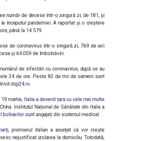
are număr de decese într-o singură zi, de 181, și
a începutul pandemiei. A raportat și o creștere
 ore, până la 14 579.
se de coronavirus într-o singură zi, 769 de ieri
ecese și 64.059 de îmbolnăviri.
a numărul de infectări cu coronavirus, după ce au
imele 24 de ore. Peste 82 de mii de oameni sunt
trivit
digi24.ro
.
 19 martie,
Italia a devenit țara cu cele mai multe
China.
Institutul Național de Sănătate din Italia a
l bolnavilor sunt
angajați din sistemul medical.
arți
, premierul italian a anunțat că vor crește
sc nejustificat izolarea la domiciliu. Totodată,