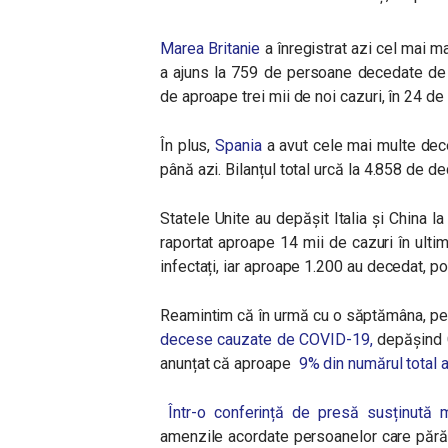
Marea Britanie
a înregistrat azi cel mai m
a ajuns la 759 de persoane decedate de l
de aproape trei mii de noi cazuri, în 24 de
În plus,
Spania
a avut cele mai multe dece
până azi. Bilanțul total urcă la 4.858 de d
Statele Unite au depășit Italia și China l
raportat aproape 14 mii de cazuri în ult
infectați, iar aproape 1.200 au decedat, po
Reamintim că în urmă cu o săptămâna, pe
decese cauzate de COVID-19,
depășind 
anunțat că aproape
9% din numărul total a
Într-o conferință de presă susținută m
amenzile acordate persoanelor care părăse