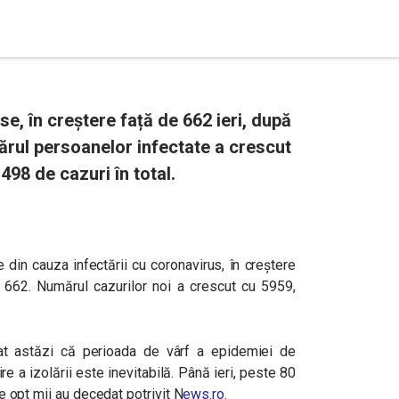
se, în creștere față de 662 ieri, după
ărul persoanelor infectate a crescut
498 de cazuri în total.
 din cauza infectării cu coronavirus, în creștere
 662. Numărul cazurilor noi a crescut cu 5959
,
zat astăzi că perioada de vârf a epidemiei de
re a izolării este inevitabilă. Până ieri, peste 80
ste opt mii au decedat potrivit N
ews.ro
.