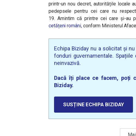
printr-un nou decret, autoritățile locale a
pedepsele pentru cei care nu respect
19.
Amintim că printre cei care și-au p
cetățeni români,
conform Ministerul Afacer
Echipa Biziday nu a solicitat și n
fonduri guvernamentale. Spațiile d
neinvazivă.
Dacă îți place ce facem, poți c
Biziday.
SUSȚINE ECHIPA BIZIDAY
Mai 