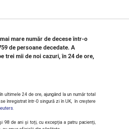
l mai mare număr de decese într-o
 759 de persoane decedate. A
 trei mii de noi cazuri, în 24 de ore,
n ultimele 24 de ore, ajungând la un număr total
 înregistrat într-0 singură zi în UK,
în creștere
euters
.
i 98 de ani și toți, cu excepția a patru pacienți,