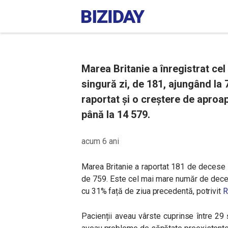
Marea Britanie a înregistrat ce
singură zi, de 181, ajungând la
raportat și o creștere de aproape
până la 14 579.
acum 6 ani
Marea Britanie a raportat 181 de decese î
de 759. Este cel mai mare număr de decese
cu 31% față de ziua precedentă, potrivit
R
Pacienții aveau vârste cuprinse între 29 ș