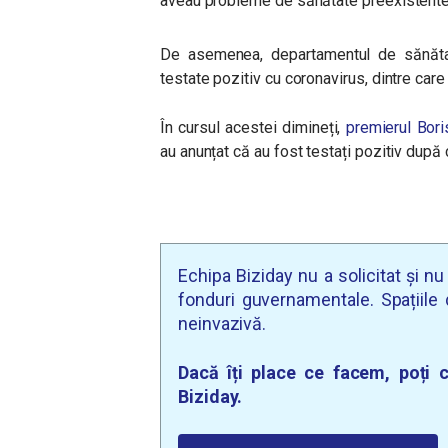
aveau probleme de sănătate preexistente, 
De asemenea, departamentul de sănăta
testate pozitiv cu coronavirus, dintre car
În cursul acestei dimineți,
premierul Boris
au anunțat că au fost testați pozitiv dup
Echipa Biziday nu a solicitat și n
fonduri guvernamentale. Spațiile d
neinvazivă.
Dacă îți place ce facem, poți c
Biziday.