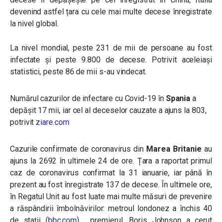
devenind astfel țara cu cele mai multe decese înregistrate
la nivel global.
La nivel mondial, peste 231 de mii de persoane au fost
infectate și peste 9.800 de decese. Potrivit aceleiași
statistici, peste 86 de mii s-au vindecat.
Numărul cazurilor de infectare cu Covid-19 în
Spania
a
depășit 17 mii, iar cel al deceselor cauzate a ajuns la 803,
potrivit
ziare.com
Cazurile confirmate de coronavirus din
Marea Britanie
au
ajuns la 2692 în ultimele 24 de ore. Țara a raportat primul
caz de coronavirus confirmat la 31 ianuarie, iar până în
prezent au fost înregistrate 137 de decese. În ultimele ore,
în Regatul Unit au fost luate mai multe măsuri de prevenire
a răspândirii îmbolnăvirilor: metroul londonez a închis 40
de stații (
bbc.com
), premierul, Boris Johnson a cerut