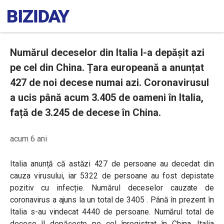
Numărul deceselor din Italia l-a depășit azi
pe cel din China. Țara europeană a anunțat
427 de noi decese numai azi. Coronavirusul
a ucis până acum 3.405 de oameni în Italia,
față de 3.245 de decese în China.
acum 6 ani
Italia anunță că astăzi 427 de persoane au decedat din
cauza virusului, iar 5322 de persoane au fost depistate
pozitiv cu infecție. Numărul deceselor cauzate de
coronavirus a ajuns la un total de 3405 .
Până în prezent în
Italia s-au vindecat 4440 de persoane. Numărul total de
decese îl depășește pe cel înregistrat în China, Italia