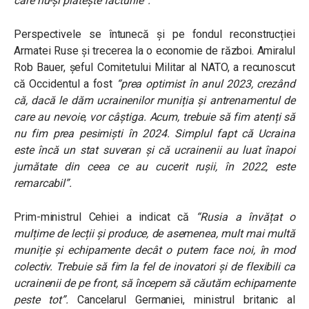
care nu-și plătește facturile”.
Perspectivele se întunecă și pe fondul reconstrucției
Armatei Ruse și trecerea la o economie de război. Amiralul
Rob Bauer, șeful Comitetului Militar al NATO, a recunoscut
că Occidentul a fost
“prea optimist în anul 2023, crezând
că, dacă le dăm ucrainenilor muniția și antrenamentul de
care au nevoie, vor câștiga. Acum, trebuie să fim atenți să
nu fim prea pesimiști în 2024. Simplul fapt că Ucraina
este încă un stat suveran și că ucrainenii au luat înapoi
jumătate din ceea ce au cucerit rușii, în 2022, este
remarcabil”.
Prim-ministrul Cehiei a indicat că
“Rusia a învățat o
mulțime de lecții și produce, de asemenea, mult mai multă
muniție și echipamente decât o putem face noi, în mod
colectiv. Trebuie să fim la fel de inovatori și de flexibili ca
ucrainenii de pe front, să începem să căutăm echipamente
peste tot”
.
Cancelarul Germaniei, ministrul britanic al