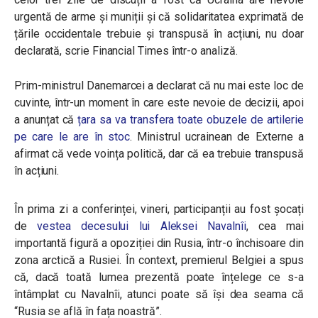
urgentă de arme și muniții și că solidaritatea exprimată de
țările occidentale trebuie și transpusă în acțiuni, nu doar
declarată, scrie Financial Times într-o analiză.
Prim-ministrul Danemarcei a declarat că nu mai este loc de
cuvinte, într-un moment în care este nevoie de decizii, apoi
a anunțat că
țara sa va transfera toate obuzele de artilerie
pe care le are în stoc
. Ministrul ucrainean de Externe a
afirmat că vede voința politică, dar că ea trebuie transpusă
în acțiuni.
În prima zi a conferinței, vineri, participanții au fost șocați
de
vestea decesului lui Aleksei Navalnîi
, cea mai
importantă figură a opoziției din Rusia, într-o închisoare din
zona arctică a Rusiei. În context, premierul Belgiei a spus
că, dacă toată lumea prezentă poate înțelege ce s-a
întâmplat cu Navalnîi, atunci poate să își dea seama că
“Rusia se află în fața noastră”.