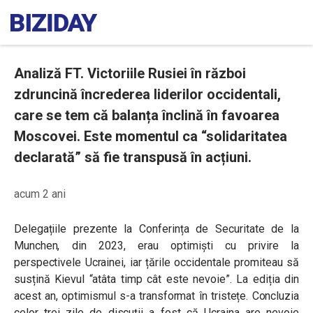
Analiză FT. Victoriile Rusiei în război
zdruncină încrederea liderilor occidentali,
care se tem că balanța înclină în favoarea
Moscovei. Este momentul ca “solidaritatea
declarată” să fie transpusă în acțiuni.
acum 2 ani
Delegațiile prezente la Conferința de Securitate de la
Munchen, din 2023, erau optimiști cu privire la
perspectivele Ucrainei, iar țările occidentale promiteau să
susțină Kievul
“atâta timp cât este nevoie”
. La ediția din
acest an, optimismul s-a transformat în tristețe. Concluzia
celor trei zile de discuții a fost că Ucraina are nevoie