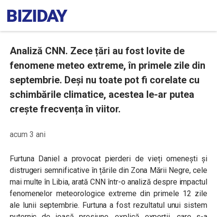
Analiză CNN. Zece țări au fost lovite de
fenomene meteo extreme, în primele zile din
septembrie. Deși nu toate pot fi corelate cu
schimbările climatice, acestea le-ar putea
crește frecvența în viitor.
acum 3 ani
Furtuna Daniel a provocat pierderi de vieți omenești și
distrugeri semnificative în țările din Zona Mării Negre, cele
mai multe în Libia, arată CNN într-o analiză despre impactul
fenomenelor meteorologice extreme din primele 12 zile
ale lunii septembrie. Furtuna a fost rezultatul unui sistem
puternic de joasă presiune, explică experții, care s-a