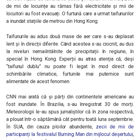
de mii de locuințe au rămas fără electricitate și mii de
locuitori au fost evacuați. O furtună care a urmat taifunurilor
a inundat stațiile de metrou din Hong Kong.
Taifunurile au adus două mase de aer care s-au deplasat
lent și în direcții diferite. Când acestea s-au ciocnit, au dus
la niveluri nemaiîntâlnite de precipitații în regiune, în
special în Hong Kong. Experții au atras atenția că, deși
“taifunul dublu” nu poate fi legat în mod direct de
schimbările climatice, furtunile mai puternice sunt
alimentate de acest fenomen.
CNN mai arată că și părți din continentele americane au
fost inundate. În Brazilia, s-au înregistrat 30 de morți.
Meteorologii le-au spus jurnaliștilor că în zona respectivă,
a plouat într-o săptămână cât pentru toată luna septembrie.
În SUA, din cauza ploilor abundente,
zecii de mii de
participanți la festivalul Burning Man din mijlocul deșertului
,