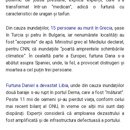
transformat într-un “medican”, adică o furtună cu
caracteristici de uragan și taifun.
Din cauza inundațiilor,
15 persoane au murit în Grecia
, șase
în Turcia și patru în Bulgaria, iar nenumărate localități au
fost “acoperite” de apă. Ministrul grec al Mediului declarat,
pentru CNN, că inundațiile “poartă amprentele schimbările
climatice”. În cealaltă parte a Europei, furtuna Dana s-a
abătut asupra Spaniei, unde, la fel, a provocat distrugeri și
moartea a cel puțin trei persoane.
Furtuna Daniel a devastat Libia
, unde din cauza inundațiilor
două baraje s-au rupt în portul Derna, care a fost “măturat”.
Peste 11 mii de oameni și-au pierdut viața, conform celui
mai recent bilanț al ONU, în vreme ce alții mii sunt dați
dispăruți. Experții consideră că amploarea dezastrului a
fost amplificată și de infrastructura defectuasă a portului.