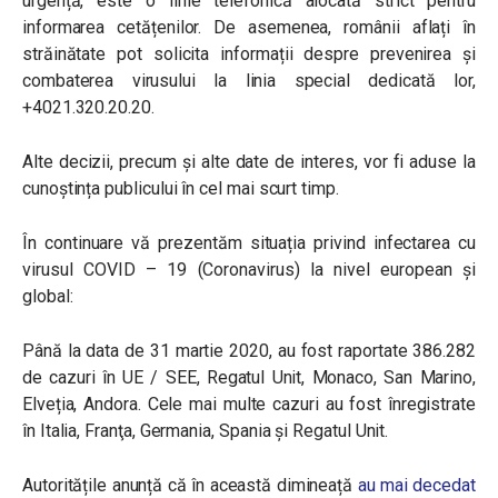
urgență, este o linie telefonică alocată strict pentru
informarea cetățenilor. De asemenea, românii aflați în
străinătate pot solicita informații despre prevenirea și
combaterea virusului la linia special dedicată lor,
+4021.320.20.20.
Alte decizii, precum și alte date de interes, vor fi aduse la
cunoștința publicului în cel mai scurt timp.
În continuare vă prezentăm situația privind infectarea cu
virusul COVID – 19 (Coronavirus) la nivel european și
global:
Până la data de 31 martie 2020, au fost raportate 386.282
de cazuri în UE / SEE, Regatul Unit, Monaco, San Marino,
Elveția, Andora. Cele mai multe cazuri au fost înregistrate
în Italia, Franţa, Germania, Spania și Regatul Unit.
Autoritățile anunță că în această dimineață
au mai decedat