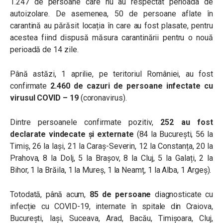
1.247 de persoane care nu au respectat perioada de
autoizolare. De asemenea, 50 de persoane aflate în
carantină au părăsit locația în care au fost plasate, pentru
acestea fiind dispusă măsura carantinării pentru o nouă
perioadă de 14 zile.
Până astăzi, 1 aprilie, pe teritoriul României, au fost
confirmate
2.460 de cazuri de persoane infectate cu
virusul COVID – 19
(coronavirus).
Dintre persoanele confirmate pozitiv,
252 au fost
declarate vindecate și externate
(84 la București, 56 la
Timiș, 26 la Iași, 21 la Caraș-Severin, 12 la Constanța, 20 la
Prahova, 8 la Dolj, 5 la Brașov, 8 la Cluj, 5 la Galați, 2 la
Bihor, 1 la Brăila, 1 la Mureș, 1 la Neamț, 1 la Alba, 1 Argeș).
Totodată, până acum,
85 de persoane
diagnosticate cu
infecție cu COVID-19, internate în spitale din Craiova,
București, Iași, Suceava, Arad, Bacău, Timișoara, Cluj,