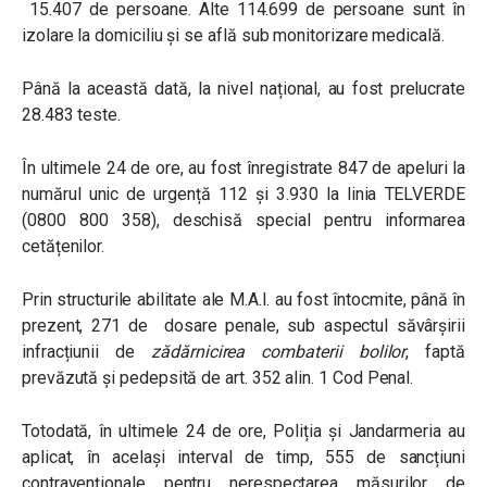
15.407 de persoane. Alte 114.699 de persoane sunt în
izolare la domiciliu și se află sub monitorizare medicală.
Până la această dată, la nivel național, au fost prelucrate
28.483 teste.
În ultimele 24 de ore, au fost înregistrate 847 de apeluri la
numărul unic de urgență 112 și 3.930 la linia TELVERDE
(0800 800 358), deschisă special pentru informarea
cetățenilor.
Prin structurile abilitate ale M.A.I. au fost întocmite, până în
prezent, 271 de dosare penale, sub aspectul săvârșirii
infracțiunii de
zădărnicirea combaterii bolilor
, faptă
prevăzută şi pedepsită de art. 352 alin. 1 Cod Penal.
Totodată, în ultimele 24 de ore, Poliția și Jandarmeria au
aplicat, în același interval de timp, 555 de sancțiuni
contravenționale pentru nerespectarea măsurilor de