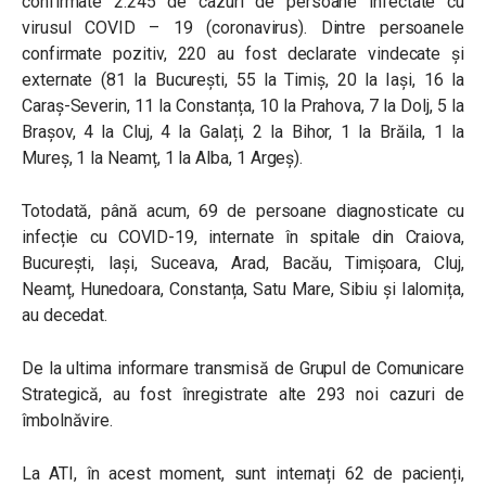
confirmate 2.245 de cazuri de persoane infectate cu
virusul COVID – 19 (coronavirus). Dintre persoanele
confirmate pozitiv, 220 au fost declarate vindecate și
externate (81 la București, 55 la Timiș, 20 la Iași, 16 la
Caraș-Severin, 11 la Constanța, 10 la Prahova, 7 la Dolj, 5 la
Brașov, 4 la Cluj, 4 la Galați, 2 la Bihor, 1 la Brăila, 1 la
Mureș, 1 la Neamț, 1 la Alba, 1 Argeș).
Totodată, până acum, 69 de persoane diagnosticate cu
infecție cu COVID-19, internate în spitale din Craiova,
București, Iași, Suceava, Arad, Bacău, Timișoara, Cluj,
Neamț, Hunedoara, Constanța, Satu Mare, Sibiu și Ialomița,
au decedat.
De la ultima informare transmisă de Grupul de Comunicare
Strategică, au fost înregistrate alte 293 noi cazuri de
îmbolnăvire.
La ATI, în acest moment, sunt internați 62 de pacienți,