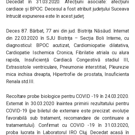
Decedat în 31.03.2020. Afecțiuni asociate: afecțiuni
cardiace și BPOC. Decesul a fost atribuit județului Suceava
întrucât expunerea este în acest județ.
Deces 87. Bărbat, 77 ani din jud. Bistrița Năsăud. Internat
din 22.03.2020 în SJU Bistrița – Secția Boli Interne, cu
diagnosticul: BPOC acutizat, Cardiomiopatie dilatativa,
Cardiopatie Ischemica Cronica, Fibrilatie atriala cu alura
rapida, Insuficiență Cardiacă Congestivă stadiul III,
Extrasistole ventriculare, Pneumonie interstitial, Pleurezie
mica inchisa dreapta, Hipertrofie de prostata, Insuficienta
Renala std.III.
Recoltare probe biologice pentru COVID -19 în 24.03.2020.
Externat în 30.03.2020 înaintea primirii rezultatului pentru
COVID-19 (pe biletul de externare este precizat: evoluție
favorabilă sub tratament, recomandare de continuare a
tratamentului). Confirmat cu COVID -19 în 31.03.2020,
proba lucrata în Laboratorul IRO Cluj. Decedat acasă în