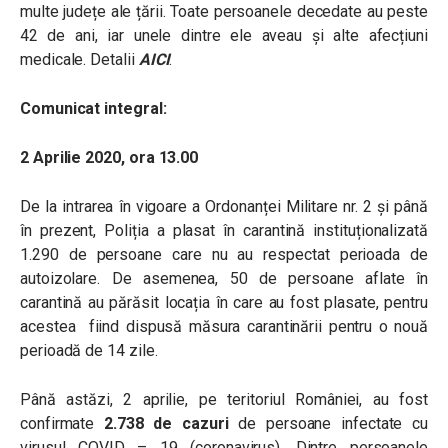
multe județe ale țării. Toate persoanele decedate au peste
42 de ani, iar unele dintre ele aveau și alte afecțiuni
medicale. Detalii
AICI
.
Comunicat integral:
2 Aprilie 2020, ora 13.00
De la intrarea în vigoare a Ordonanței Militare nr. 2 și până
în prezent, Poliția a plasat în carantină instituționalizată
1.290 de persoane care nu au respectat perioada de
autoizolare. De asemenea, 50 de persoane aflate în
carantină au părăsit locația în care au fost plasate, pentru
acestea fiind dispusă măsura carantinării pentru o nouă
perioadă de 14 zile.
Până astăzi, 2 aprilie, pe teritoriul României, au fost
confirmate
2.738 de cazuri
de persoane infectate cu
virusul COVID – 19 (coronavirus). Dintre persoanele