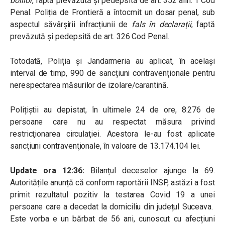
bolilor
, faptă prevăzută şi pedepsită de art. 352 alin. 1 Cod
Penal. Poliția de Frontieră a întocmit un dosar penal, sub
aspectul săvârșirii infracțiunii de
fals în declarații
, faptă
prevăzută și pedepsită de art. 326 Cod Penal.
Totodată, Poliția și Jandarmeria au aplicat, în același
interval de timp, 990 de sancțiuni contravenționale pentru
nerespectarea măsurilor de izolare/carantină.
Polițiștii au depistat, în ultimele 24 de ore, 8.276 de
persoane care nu au respectat măsura privind
restricţionarea circulaţiei. Acestora le-au fost aplicate
sancţiuni contravenţionale, în valoare de 13.174.104 lei.
Update ora 12:36:
Bilanțul deceselor ajunge la 69.
Autoritățile anunță că conform raportării INSP, astăzi a fost
primit rezultatul pozitiv la testarea Covid 19 a unei
persoane care a decedat la domiciliu din județul Suceava.
Este vorba e un bărbat de 56 ani, cunoscut cu afecțiuni