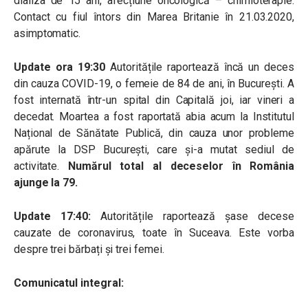
dializa de 15 ani, afecțiune oncologică – chimioterapie.
Contact cu fiul întors din Marea Britanie în 21.03.2020,
asimptomatic.
Update ora 19:30
Autoritățile raportează încă un deces
din cauza COVID-19, o femeie de 84 de ani, în București. A
fost internată într-un spital din Capitală joi, iar vineri a
decedat. Moartea a fost raportată abia acum la Institutul
Național de Sănătate Publică, din cauza unor probleme
apărute la DSP București, care și-a mutat sediul de
activitate.
Numărul total al deceselor în România
ajunge la 79.
Update 17:40:
Autoritățile raportează șase decese
cauzate de coronavirus, toate în Suceava. Este vorba
despre trei bărbați și trei femei.
Comunicatul integral: