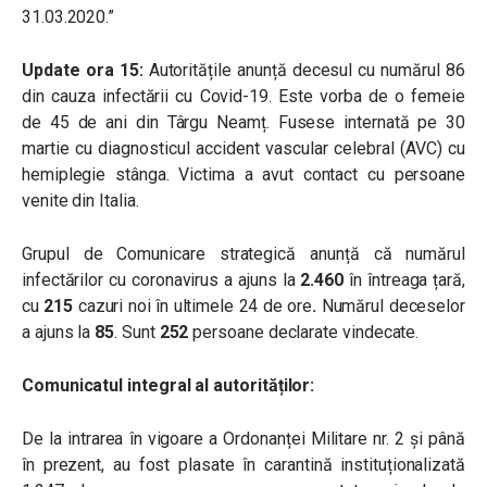
31.03.2020.”
Update ora 15:
Autoritățile anunță decesul cu numărul 86
din cauza infectării cu Covid-19. Este vorba de o femeie
de 45 de ani din Târgu Neamț. Fusese internată pe 30
martie cu diagnosticul accident vascular celebral (AVC) cu
hemiplegie stânga. Victima a avut contact cu persoane
venite din Italia.
Grupul de Comunicare strategică anunță că numărul
infectărilor cu coronavirus a ajuns la
2.460
în întreaga țară,
cu
215
cazuri noi în ultimele 24 de ore
.
Numărul deceselor
a ajuns la
85
. Sunt
252
persoane declarate vindecate.
Comunicatul integral al autorităților:
De la intrarea în vigoare a Ordonanței Militare nr. 2 și până
în prezent, au fost plasate în carantină instituționalizată