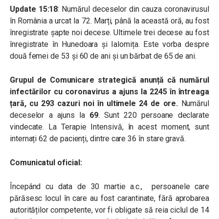
Update 15:18
: Numărul deceselor din cauza coronavirusul
în România a urcat la 72. Marți, până la această oră, au fost
înregistrate șapte noi decese. Ultimele trei decese au fost
înregistrate în Hunedoara și Ialomița. Este vorba despre
două femei de 53 și 60 de ani și un bărbat de 65 de ani.
Grupul de Comunicare strategică anunță că numărul
infectărilor cu coronavirus a ajuns la 2245 în întreaga
țară, cu 293 cazuri noi în ultimele 24 de ore.
Numărul
deceselor a ajuns la
69
. Sunt 220 persoane declarate
vindecate. La Terapie Intensivă, în acest moment, sunt
internați 62 de pacienți, dintre care 36 în stare gravă.
Comunicatul oficial:
Începând cu data de 30 martie a.c., persoanele care
părăsesc locul în care au fost carantinate, fără aprobarea
autorităților competente, vor fi obligate să reia ciclul de 14