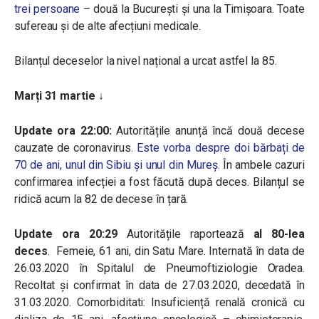
trei persoane
– două la București și una la Timișoara. Toate
sufereau și de alte afecțiuni medicale.
Bilanțul deceselor la nivel național a urcat astfel la 85.
Marți 31 martie ↓
Update ora 22:00:
Autoritățile anunță încă două decese
cauzate de coronavirus.
Este vorba despre doi bărbați de
70 de ani, unul din Sibiu și unul din Mureș.
În ambele cazuri
confirmarea infecției a fost făcută după deces. Bilanțul se
ridică acum la 82 de decese în țară.
Update ora 20:29
Autoritățile raportează
al 80-lea
deces
. Femeie, 61 ani, din Satu Mare. Internată în data de
26.03.2020 în Spitalul de Pneumoftiziologie Oradea.
Recoltat și confirmat în data de 27.03.2020, decedată în
31.03.2020. Comorbiditati: Insuficiență renală cronică cu