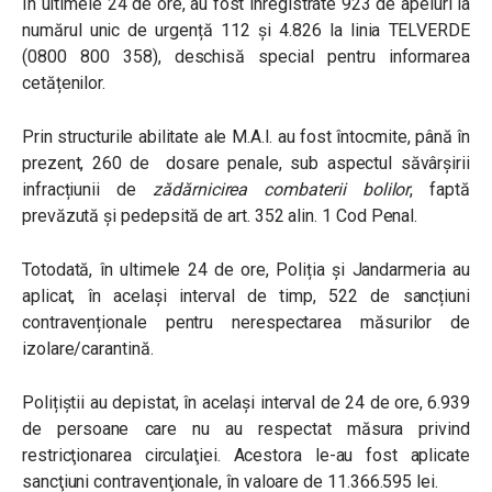
În ultimele 24 de ore, au fost înregistrate 923 de apeluri la
numărul unic de urgență 112 și 4.826 la linia TELVERDE
(0800 800 358), deschisă special pentru informarea
cetățenilor.
Prin structurile abilitate ale M.A.I. au fost întocmite, până în
prezent, 260 de dosare penale, sub aspectul săvârșirii
infracțiunii de
zădărnicirea combaterii bolilor
, faptă
prevăzută şi pedepsită de art. 352 alin. 1 Cod Penal.
Totodată, în ultimele 24 de ore, Poliția și Jandarmeria au
aplicat, în același interval de timp, 522 de sancțiuni
contravenționale pentru nerespectarea măsurilor de
izolare/carantină.
Polițiștii au depistat, în același interval de 24 de ore, 6.939
de persoane care nu au respectat măsura privind
restricţionarea circulaţiei. Acestora le-au fost aplicate
sancţiuni contravenţionale, în valoare de 11.366.595 lei.