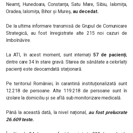
Neamț, Hunedoara, Constanța, Satu Mare, Sibiu, Ialomița,
Oradea, Ialomița, Bihor și Mureș,
au decedat.
De la ultima informare transmisă de Grupul de Comunicare
Strategică, au fost înregistrate alte 215 noi cazuri de
îmbolnăvire.
La ATI, în acest moment, sunt internați
57 de pacienți
,
dintre care 34 în stare gravă. Starea de sănătate a celorlalți
pacienți este deocamdată staționară.
Pe teritoriul României, în carantină instituționalizată sunt
12.218 de persoane. Alte 119.218 de persoane sunt în
izolare la domiciliu și se află sub monitorizare medicală.
Până la această dată, la nivel național,
au fost prelucrate
26.609 teste.