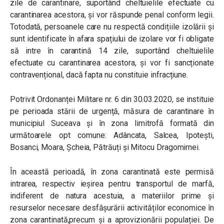
zile de carantinare, suportând cheltuielile efectuate cu
carantinarea acestora, și vor răspunde penal conform legii.
Totodată, persoanele care nu respectă condițiile izolării și
sunt identificate în afara spațiului de izolare vor fi obligate
să intre în carantină 14 zile, suportând cheltuielile
efectuate cu carantinarea acestora, și vor fi sancționate
contravențional, dacă fapta nu constituie infracțiune.
Potrivit Ordonanței Militare nr. 6 din 30.03.2020, se instituie
pe perioada stării de urgență, măsura de carantinare în
municipiul Suceava și în zona limitrofă formată din
următoarele opt comune: Adâncata, Salcea, Ipotești,
Bosanci, Moara, Șcheia, Pătrăuți și Mitocu Dragomirnei.
În această perioadă, în zona carantinată este permisă
intrarea, respectiv ieșirea pentru transportul de marfă,
indiferent de natura acestuia, a materiilor prime și
resurselor necesare desfășurării activităților economice în
zona carantinată,precum și a aprovizionării populației. De