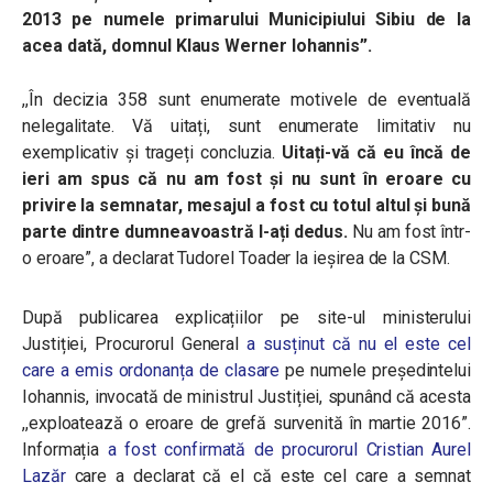
2013 pe numele primarului Municipiului Sibiu de la
acea dată, domnul Klaus Werner Iohannis”.
,,În decizia 358 sunt enumerate motivele de eventuală
nelegalitate. Vă uitați, sunt enumerate limitativ nu
exemplicativ și trageți concluzia.
Uitați-vă că eu încă de
ieri am spus că nu am fost și nu sunt în eroare cu
privire la semnatar, mesajul a fost cu totul altul și bună
parte dintre dumneavoastră l-ați dedus.
Nu am fost într-
o eroare”, a declarat Tudorel Toader la ieșirea de la CSM.
După publicarea explicațiilor pe site-ul ministerului
Justiției, Procurorul General
a susținut că nu el este cel
care a emis ordonanța de clasare
pe numele președintelui
Iohannis, invocată de ministrul Justiției, spunând că acesta
,,exploatează o eroare de grefă survenită în martie 2016”.
Informația
a fost confirmată de procurorul Cristian Aurel
Lazăr
care a declarat că el că este cel care a semnat