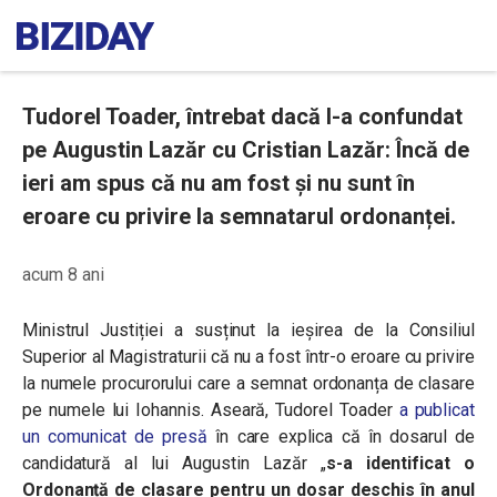
Tudorel Toader, întrebat dacă l-a confundat
pe Augustin Lazăr cu Cristian Lazăr: Încă de
ieri am spus că nu am fost și nu sunt în
eroare cu privire la semnatarul ordonanței.
acum 8 ani
Ministrul Justiției a susținut la ieșirea de la Consiliul
Superior al Magistraturii că nu a fost într-o eroare cu privire
la numele procurorului care a semnat ordonanța de clasare
pe numele lui Iohannis. Aseară, Tudorel Toader
a publicat
un comunicat de presă
în care explica că
în dosarul de
candidatură al lui Augustin Lazăr
„
s-a identificat o
Ordonanță de clasare pentru un dosar deschis în anul