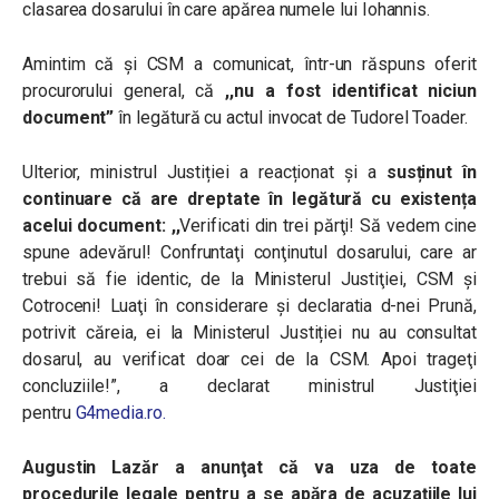
clasarea dosarului în care apărea numele lui Iohannis.
Amintim că și
CSM a comunicat, într-un răspuns oferit
procurorului general, că
,,nu a fost identificat niciun
document”
în legătură cu actul invocat de Tudorel Toader.
Ulterior, ministrul Justiției a reacționat și a
susținut în
continuare că are dreptate în legătură cu existența
acelui document: ,,
Verificati din trei părţi! Să vedem cine
spune adevărul! Confruntaţi conţinutul dosarului, care ar
trebui să fie identic, de la Ministerul Justiţiei, CSM şi
Cotroceni! Luaţi în considerare şi declaratia d-nei Prună,
potrivit căreia, ei la Ministerul Justiției nu au consultat
dosarul, au verificat doar cei de la CSM. Apoi trageţi
concluziile!”, a declarat ministrul Justiţiei
pentru
G4media.ro.
Augustin Lazăr a anunţat că va uza de toate
procedurile legale pentru a se apăra de acuzaţiile lui