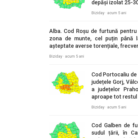
depăși izolat 25-30
Biziday ·
acum 5 ani
Alba. Cod Roșu de furtună pentru 
zona de munte, cel puțin până la
așteptate averse torențiale, frecven
Biziday ·
acum 5 ani
Cod Portocaliu de fu
județele Gorj, Vâl
a județelor Prah
aproape tot restul ț
Biziday ·
acum 5 ani
Cod Galben de furtu
sudul țării, în Ca