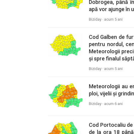
Dobrogea, până în
apă vor ajunge în u
Biziday ·
acum 5 ani
Cod Galben de furtun
pentru nordul, cen
Meteorologii prec
și spre finalul săp
Biziday ·
acum 5 ani
Meteorologii au e
ploi, vijelii și grin
Biziday ·
acum 6 ani
Cod Portocaliu de vij
de la ora 18 până