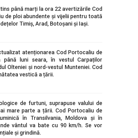
tins până marți la ora 22 avertizările Cod
u de ploi abundente și vijelii pentru toată
udețelor Timiș, Arad, Botoșani și Iași.
ctualizat atenționarea Cod Portocaliu de
lă până luni seara, în vestul Carpaților
dul Olteniei și nord-vestul Munteniei. Cod
ătatea vestică a țării.
ologice de furtuni, suprapuse valului de
ai mare parte a țării. Cod Portocaliu de
 duminică în Transilvania, Moldova și în
 unde vântul va bate cu 90 km/h. Se vor
nțiale și grindină.