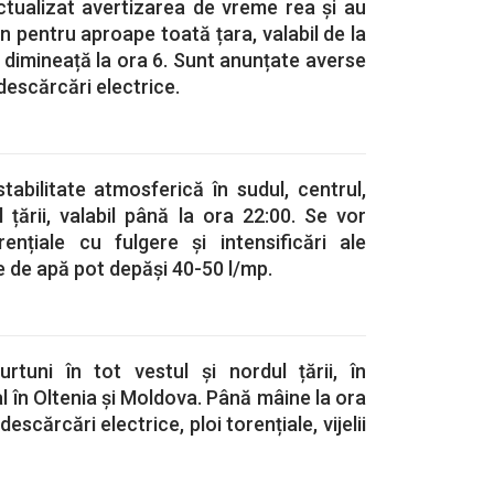
ctualizat avertizarea de vreme rea și au
 pentru aproape toată țara, valabil de la
dimineață la ora 6. Sunt anunțate averse
i descărcări electrice.
abilitate atmosferică în sudul, centrul,
l țării, valabil până la ora 22:00. Se vor
rențiale cu fulgere și intensificări ale
le de apă pot depăși 40-50 l/mp.
tuni în tot vestul și nordul țării, în
al în Oltenia și Moldova. Până mâine la ora
escărcări electrice, ploi torențiale, vijelii