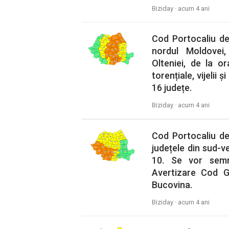
Biziday ·
acum 4 ani
Cod Portocaliu de
nordul Moldovei,
Olteniei, de la 
torențiale, vijelii 
16 județe.
Biziday ·
acum 4 ani
Cod Portocaliu de
județele din sud-ve
10. Se vor semnal
Avertizare Cod G
Bucovina.
Biziday ·
acum 4 ani