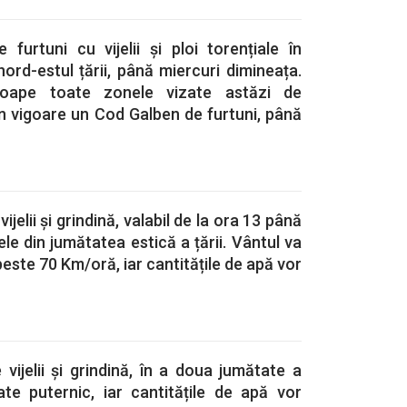
furtuni cu vijelii și ploi torențiale în
nord-estul țării, până miercuri dimineața.
roape toate zonele vizate astăzi de
 în vigoare un Cod Galben de furtuni, până
jelii și grindină, valabil de la ora 13 până
ele din jumătatea estică a țării. Vântul va
peste 70 Km/oră, iar cantitățile de apă vor
vijelii și grindină, în a doua jumătate a
ate puternic, iar cantitățile de apă vor