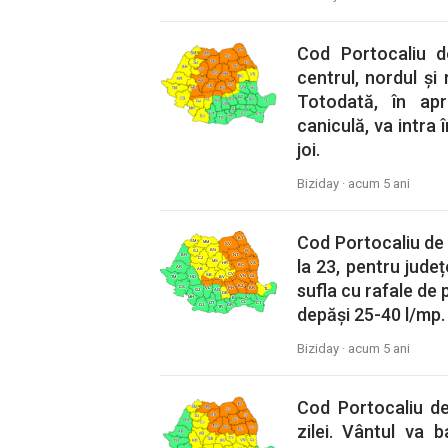
Cod Portocaliu de 
centrul, nordul și 
Totodată, în ap
caniculă, va intra
joi.
Biziday ·
acum 5 ani
Cod Portocaliu de vi
la 23, pentru județ
sufla cu rafale de 
depăși 25-40 l/mp.
Biziday ·
acum 5 ani
Cod Portocaliu de 
zilei. Vântul va b