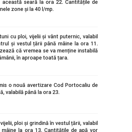
 această seară la ora 22. Cantitățile de
nele zone și la 40 l/mp.
i cu ploi, vijelii și vânt puternic, valabil
trul și vestul țării până mâine la ora 11.
izează că vremea se va menține instabilă
tămânii, în aproape toată țara.
mis o nouă avertizare Cod Portocaliu de
dină, valabilă până la ora 23.
elii, ploi și grindină în vestul țării, valabil
 mâine la ora 13. Cantitățile de apă vor