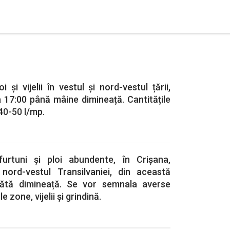
și vijelii în vestul și nord-vestul țării,
la 17:00 până mâine dimineață. Cantitățile
40-50 l/mp.
rtuni și ploi abundente, în Crișana,
nord-vestul Transilvaniei, din această
ătă dimineață. Se vor semnala averse
le zone, vijelii și grindină.