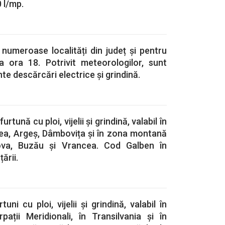
 l/mp.
numeroase localități din județ și pentru
 ora 18. Potrivit meteorologilor, sunt
te descărcări electrice și grindină.
rtună cu ploi, vijelii și grindină, valabil în
cea, Argeș, Dâmbovița și în zona montană
ova, Buzău și Vrancea. Cod Galben în
ării.
ni cu ploi, vijelii și grindină, valabil în
rpații Meridionali, în Transilvania și în