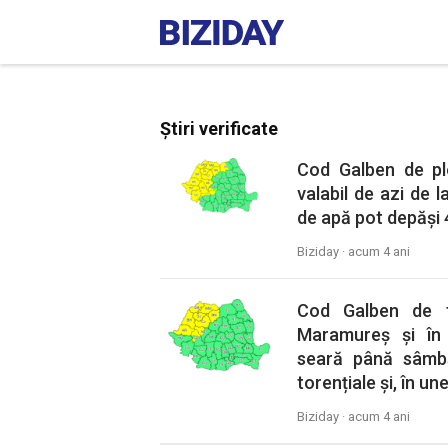
Știri verificate
Cod Galben de ploi 
valabil de azi de 
de apă pot depăși 
Biziday ·
acum 4 ani
Cod Galben de fu
Maramureș și în 
seară până sâmb
torențiale și, în une
Biziday ·
acum 4 ani