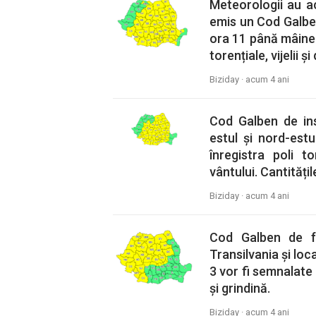
Meteorologii au a
emis un Cod Galben
ora 11 până mâine 
torențiale, vijelii ș
Biziday ·
acum 4 ani
Cod Galben de inst
estul și nord-estu
înregistra poli to
vântului. Cantități
Biziday ·
acum 4 ani
Cod Galben de fur
Transilvania și loc
3 vor fi semnalate d
și grindină.
Biziday ·
acum 4 ani