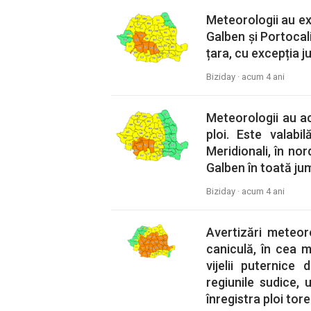
Meteorologii au ex
Galben și Portocali
țara, cu excepția j
Biziday ·
acum 4 ani
Meteorologii au a
ploi. Este valabi
Meridionali, în nor
Galben în toată jum
Biziday ·
acum 4 ani
Avertizări meteor
caniculă, în cea m
vijelii puternice
regiunile sudice,
înregistra ploi tore