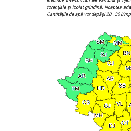
electrice, intensificări ale vântului și vij
torenţiale și izolat grindină. Noaptea ari
Cantitățile de apă vor depăși 20…30 l/mp 