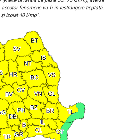
elii (viteze la rafală de peste 55…75 km/h), averse
a acestor fenomene va fi în restrângere treptată.
și izolat 40 l/mp”.