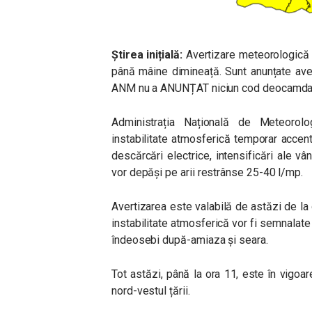
Știrea inițială:
Avertizare meteorologică d
până mâine dimineață. Sunt anunțate averse
ANM nu a ANUNȚAT niciun cod deocamda
Administrația Națională de Meteoro
instabilitate atmosferică temporar accent
descărcări electrice, intensificări ale vânt
vor depăși pe arii restrânse 25-40 l/mp.
Avertizarea este valabilă de astăzi de la
instabilitate atmosferică vor fi semnalate 
îndeosebi după-amiaza și seara.
Tot astăzi, până la ora 11, este în vigoar
nord-vestul țării.