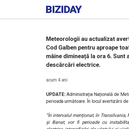
Meteorologii au actualizat aver
Cod Galben pentru aproape toată
mâine dimineață la ora 6. Sunt an
descărcări electrice.
acum 4 ani
UPDATE:
Administrația Națională de Met
perioada următoare. În locul avertizării d
”În intervalul menționat, în Transilvania
și Banat, vor fi perioade cu instabilit