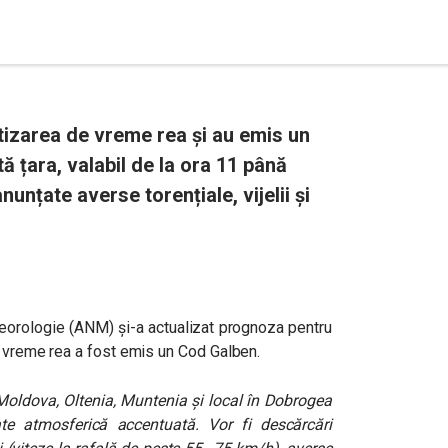
tizarea de vreme rea și au emis un
 țara, valabil de la ora 11 până
unțate averse torențiale, vijelii și
eorologie (ANM) și-a actualizat prognoza pentru
e vreme rea a fost emis un Cod Galben.
, Moldova, Oltenia, Muntenia și local în Dobrogea
ate atmosferică accentuată. Vor fi descărcări