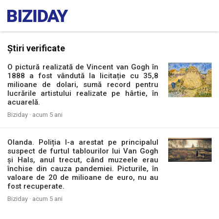
Știri verificate
O pictură realizată de Vincent van Gogh în
1888 a fost vândută la licitație cu 35,8
milioane de dolari, sumă record pentru
lucrările artistului realizate pe hârtie, în
acuarelă.
Biziday ·
acum 5 ani
Olanda. Poliția l-a arestat pe principalul
suspect de furtul tablourilor lui Van Gogh
și Hals, anul trecut, când muzeele erau
închise din cauza pandemiei. Picturile, în
valoare de 20 de milioane de euro, nu au
fost recuperate.
Biziday ·
acum 5 ani