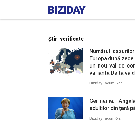
Știri verificate
Numărul cazurilo
Europa după zece 
un nou val de coro
varianta Delta va 
Biziday ·
acum 5 ani
Germania. Angel
adulților din țară p
Biziday ·
acum 6 ani