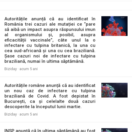
Autoritățile anunță că au identificat în
România trei cazuri ale mutației ce “pare
să aibă un impact asupra răspunsului imun
al organismului și, posibil, asupra
eficacității vaccinale”, câte unul la o
infectare cu tulpina britanică, la una cu
cea sud-africană și una cu cea braziliană.
Șase cazuri noi de infectare cu tulpina
braziliană, numai în ultima săptămână.
Biziday ·
acum 5 ani
Autoritățile române anunță că au identificat
un nou caz de infectare cu tulpina
braziliană de Covid. A fost depistat în
București, ca și celelalte două cazuri
descoperite la începutul lunii martie.
Biziday ·
acum 5 ani
INSP anunță că în ultima săptămână au fost