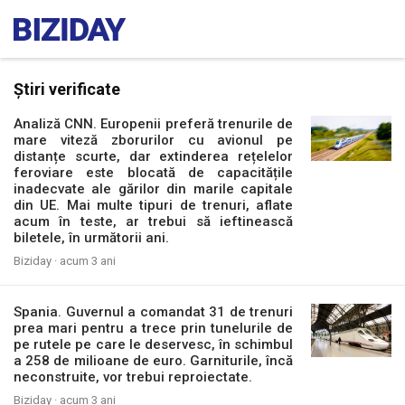
Știri verificate
Analiză CNN. Europenii preferă trenurile de
mare viteză zborurilor cu avionul pe
distanțe scurte, dar extinderea rețelelor
feroviare este blocată de capacitățile
inadecvate ale gărilor din marile capitale
din UE. Mai multe tipuri de trenuri, aflate
acum în teste, ar trebui să ieftinească
biletele, în următorii ani.
Biziday ·
acum 3 ani
Spania. Guvernul a comandat 31 de trenuri
prea mari pentru a trece prin tunelurile de
pe rutele pe care le deservesc, în schimbul
a 258 de milioane de euro. Garniturile, încă
neconstruite, vor trebui reproiectate.
Biziday ·
acum 3 ani