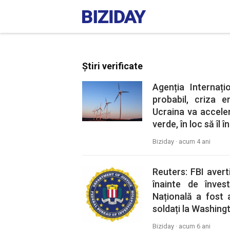
Știri verificate
Agenția Internați
probabil, criza e
Ucraina va acceler
verde, în loc să îl 
Biziday ·
acum 4 ani
Reuters: FBI aver
înainte de înves
Națională a fost 
soldați la Washing
Biziday ·
acum 6 ani