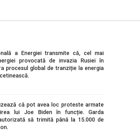
onală a Energiei transmite că, cel mai
nergiei provocată de invazia Rusiei în
a procesul global de tranziție la energia
încetinească.
tizează că pot avea loc proteste armate
tirea lui Joe Biden în funcție. Garda
autorizată să trimită până la 15.000 de
ton.