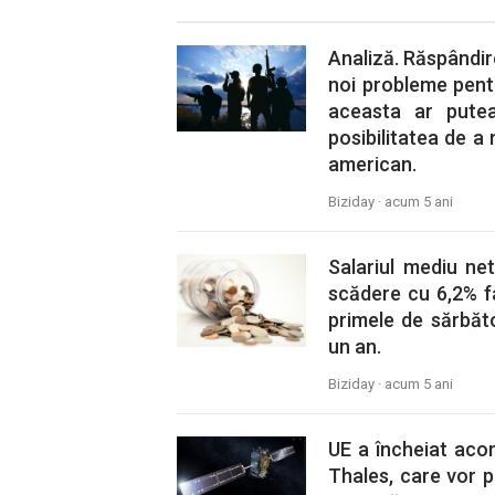
Analiză. Răspândir
noi probleme pentr
aceasta ar putea 
posibilitatea de a
american.
Biziday ·
acum 5 ani
Salariul mediu net
scădere cu 6,2% f
primele de sărbăt
un an.
Biziday ·
acum 5 ani
UE a încheiat acor
Thales, care vor p