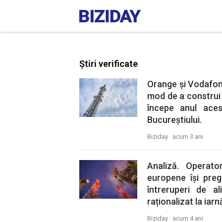
Știri verificate
Orange și Vodafon
mod de a construi 
începe anul aces
Bucureștiului.
Biziday ·
acum 3 ani
Analiză. Operato
europene își preg
întreruperi de 
raționalizat la iarn
Biziday ·
acum 4 ani