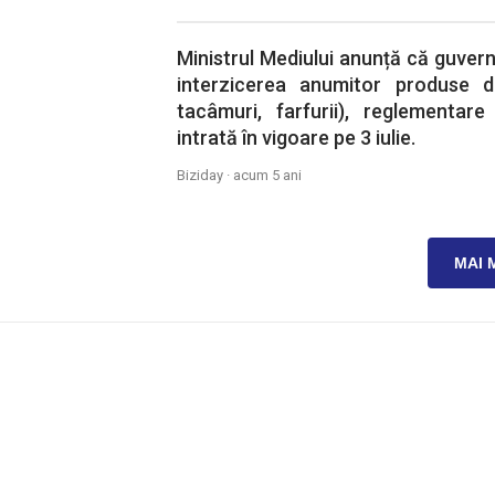
Ministrul Mediului anunță că guvern
interzicerea anumitor produse de
tacâmuri, farfurii), reglementar
intrată în vigoare pe 3 iulie.
Biziday ·
acum 5 ani
MAI 