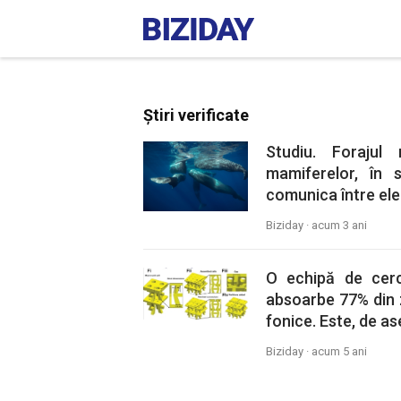
Știri verificate
Studiu. Forajul
mamiferelor, în s
comunica între ele 
Biziday ·
acum 3 ani
O echipă de cerc
absoarbe 77% din z
fonice. Este, de as
Biziday ·
acum 5 ani