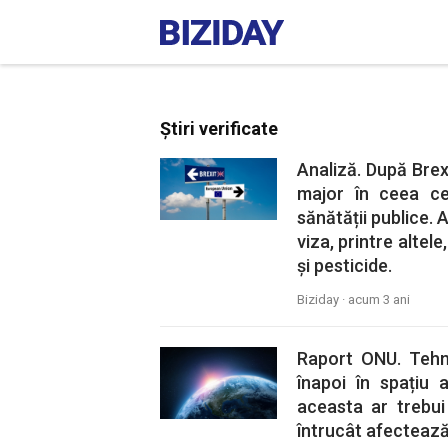
Știri verificate
Analiză. După Brex
major în ceea ce
sănătății publice. 
viza, printre altel
și pesticide.
Biziday ·
acum 3 ani
Raport ONU. Tehno
înapoi în spațiu a
aceasta ar trebui
întrucât afectează