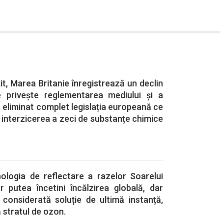
it, Marea Britanie înregistrează un declin
 privește reglementarea mediului și a
A eliminat complet legislația europeană ce
e, interzicerea a zeci de substanțe chimice
logia de reflectare a razelor Soarelui
r putea încetini încălzirea globală, dar
 considerată soluție de ultimă instanță,
 stratul de ozon.