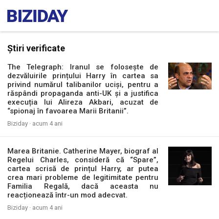
Știri verificate
The Telegraph: Iranul se folosește de
dezvăluirile prințului Harry în cartea sa
privind numărul talibanilor uciși, pentru a
răspândi propaganda anti-UK și a justifica
execuția lui Alireza Akbari, acuzat de
“spionaj în favoarea Marii Britanii”.
Biziday ·
acum 4 ani
Marea Britanie. Catherine Mayer, biograf al
Regelui Charles, consideră că “Spare”,
cartea scrisă de prințul Harry, ar putea
crea mari probleme de legitimitate pentru
Familia Regală, dacă aceasta nu
reacționează într-un mod adecvat.
Biziday ·
acum 4 ani