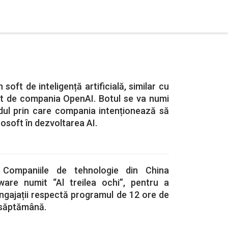
soft de inteligență artificială, similar cu
t de compania OpenAI. Botul se va numi
dul prin care compania intenționează să
soft în dezvoltarea AI.
. Companiile de tehnologie din China
ware numit “Al treilea ochi”, pentru a
ngajații respectă programul de 12 ore de
e săptămână.