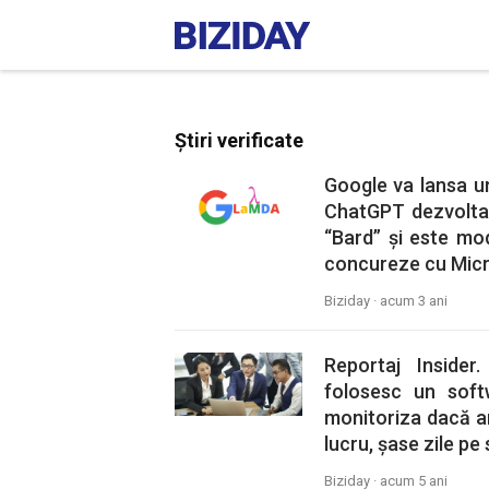
Știri verificate
Google va lansa un 
ChatGPT dezvolta
“Bard” și este mo
concureze cu Micro
Biziday ·
acum 3 ani
Reportaj Insider
folosesc un soft
monitoriza dacă a
lucru, șase zile p
Biziday ·
acum 5 ani