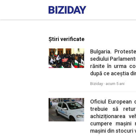
Știri verificate
Bulgaria. Proteste
sediului Parlament
rănite în urma con
după ce aceștia din
Biziday ·
acum 5 ani
Oficiul European 
trebuie să retu
achiziționarea ve
cumpere mașini n
mașini din stocuri 