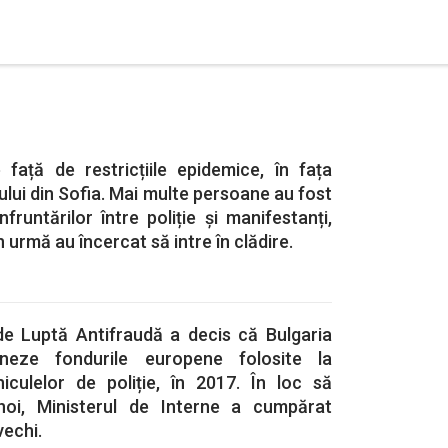
 față de restricțiile epidemice, în fața
ului din Sofia. Mai multe persoane au fost
fruntărilor între poliție și manifestanți,
 urmă au încercat să intre în clădire.
de Luptă Antifraudă a decis că Bulgaria
rneze fondurile europene folosite la
hiculelor de poliție, în 2017. În loc să
oi, Ministerul de Interne a cumpărat
vechi.