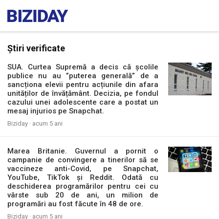
Știri verificate
SUA. Curtea Supremă a decis că școlile
publice nu au ”puterea generală” de a
sancționa elevii pentru acțiunile din afara
unităților de învățământ. Decizia, pe fondul
cazului unei adolescente care a postat un
mesaj injurios pe Snapchat.
Biziday ·
acum 5 ani
Marea Britanie. Guvernul a pornit o
campanie de convingere a tinerilor să se
vaccineze anti-Covid, pe Snapchat,
YouTube, TikTok și Reddit. Odată cu
deschiderea programărilor pentru cei cu
vârste sub 20 de ani, un milion de
programări au fost făcute în 48 de ore.
Biziday ·
acum 5 ani