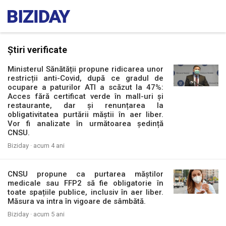
Știri verificate
Ministerul Sănătății propune ridicarea unor
restricții anti-Covid, după ce gradul de
ocupare a paturilor ATI a scăzut la 47%:
Acces fără certificat verde în mall-uri și
restaurante, dar și renunțarea la
obligativitatea purtării măștii în aer liber.
Vor fi analizate în următoarea ședință
CNSU.
Biziday ·
acum 4 ani
CNSU propune ca purtarea măștilor
medicale sau FFP2 să fie obligatorie în
toate spațiile publice, inclusiv în aer liber.
Măsura va intra în vigoare de sâmbătă.
Biziday ·
acum 5 ani