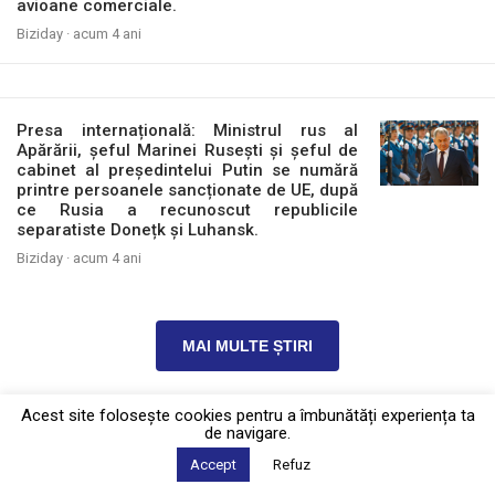
avioane comerciale.
Biziday ·
acum 4 ani
Presa internațională: Ministrul rus al
Apărării, șeful Marinei Rusești și șeful de
cabinet al președintelui Putin se numără
printre persoanele sancționate de UE, după
ce Rusia a recunoscut republicile
separatiste Donețk și Luhansk.
Biziday ·
acum 4 ani
MAI MULTE ȘTIRI
Acest site foloseşte cookies pentru a îmbunătăți experiența ta
de navigare.
Politica de confidențialitate
·
Contact
2026 © Biziday
Accept
Refuz