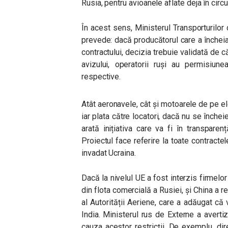
Rusia, pentru avioanele aflate deja în circu
În acest sens, Ministerul Transporturilo
prevede: dacă producătorul care a încheia
contractului, decizia trebuie validată de c
avizului, operatorii ruși au permisiune
respective.
Atât aeronavele, cât și motoarele de pe ele
iar plata către locatori, dacă nu se închei
arată inițiativa care va fi în transpar
Proiectul face referire la toate contracte
invadat Ucraina.
Dacă la nivelul UE a fost interzis firmel
din flota comercială a Rusiei, și China a re
al Autorității Aeriene, care a adăugat că 
India. Ministerul rus de Externe a avertiz
cauza acestor restricții. De exemplu, dir