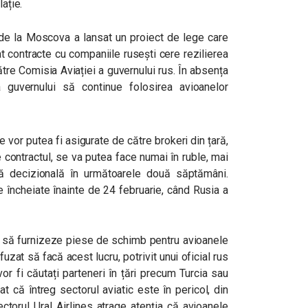
lație.
r de la Moscova a lansat un proiect de lege care
t contracte cu companiile rusești cere rezilierea
ătre Comisia Aviației a guvernului rus. În absența
a guvernului să continue folosirea avioanelor
 vor putea fi asigurate de către brokeri din țară,
e contractul, se va putea face numai în ruble, mai
ență decizională în următoarele două săptămâni.
le încheiate înainte de 24 februarie, când Rusia a
or să furnizeze piese de schimb pentru avioanele
fuzat să facă acest lucru, potrivit unui oficial rus
vor fi căutați parteneri în țări precum Turcia sau
at că întreg sectorul aviatic este în pericol, din
ectorul Ural Airlines atrage atenția că avioanele