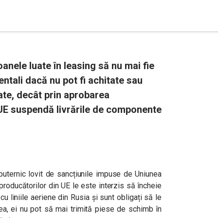
anele luate în leasing să nu mai fie
ntali dacă nu pot fi achitate sau
te, decât prin aprobarea
i UE suspendă livrările de componente
 puternic lovit de sancțiunile impuse de Uniunea
producătorilor din UE le este interzis să încheie
u liniile aeriene din Rusia și sunt obligați să le
ea, ei nu pot să mai trimită piese de schimb în